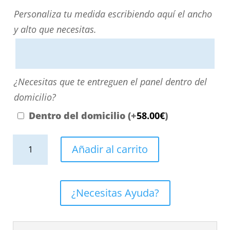
Personaliza
Personaliza tu medida escribiendo aquí el ancho
tu
y alto que necesitas.
medida
escribiendo
aquí
¿Necesitas
¿Necesitas que te entreguen el panel dentro del
el
que
domicilio?
ancho
te
Dentro del domicilio
(+
58.00
€
)
y
entreguen
alto
Panel
el
Añadir al carrito
que
de
panel
necesitas.
revestimiento
dentro
para
del
¿Necesitas Ayuda?
pared
domicilio?
de