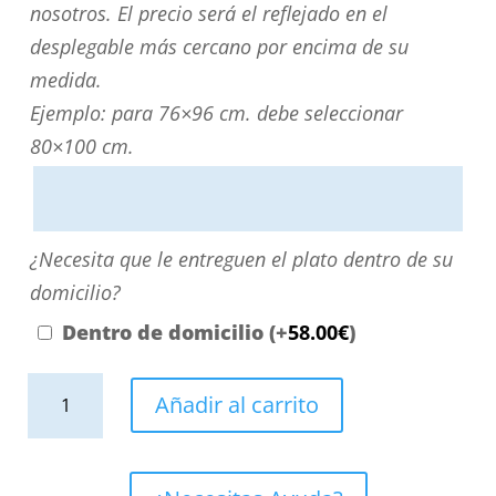
su
nosotros. El precio será el reflejado en el
medida?
desplegable más cercano por encima de su
Puede
medida.
personalizarla
Ejemplo: para 76×96 cm. debe seleccionar
directamente
80×100 cm.
escribiendo
aquí
o
¿Necesita
¿Necesita que le entreguen el plato dentro de su
contactando
que
domicilio?
con
le
Dentro de domicilio
(+
58.00
€
)
nosotros.
entreguen
El
Plato
el
Añadir al carrito
precio
ducha
plato
será
resina
dentro
el
CLOE
de