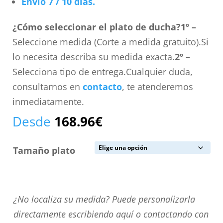
Envío 7 / 10 días.
¿Cómo seleccionar el plato de ducha?
1º –
Seleccione medida (Corte a medida gratuito).Si
lo necesita describa su medida exacta.
2º –
Selecciona tipo de entrega.Cualquier duda,
consultarnos en
contacto
, te atenderemos
inmediatamente.
Desde
168.96
€
Tamaño plato
¿No
¿No localiza su medida? Puede personalizarla
localiza
directamente escribiendo aquí o contactando con