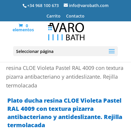
+34 968 100 673
info@varobath.com
Carrito
Contacto
0
elementos
Seleccionar página
Portada
»
Platos de ducha de resina
»
Plato ducha
resina CLOE Violeta Pastel RAL 4009 con textura
pizarra antibacteriano y antideslizante. Rejilla
termolacada
Plato ducha resina CLOE Violeta Pastel
RAL 4009 con textura pizarra
antibacteriano y antideslizante. Rejilla
termolacada