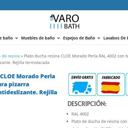
e baño
Muebles de baño
Espejos de Baño
Lavabos De 
 de resina
»
Plato ducha resina CLOE Morado Perla RAL 4002 con t
izante. Rejilla termolacada
a CLOE Morado Perla
ra pizarra
tideslizante. Rejilla
DESCRIPCIÓN:
ANTÍA 10
AÑOS
RAL 4002
Plato de ducha de resina con