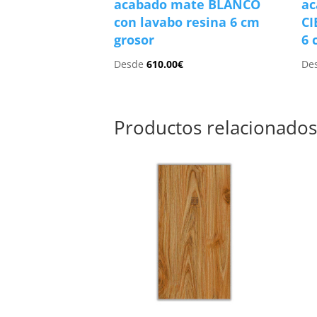
acabado mate BLANCO
ac
con lavabo resina 6 cm
CI
grosor
6 
Desde
610.00
€
De
Productos relacionado