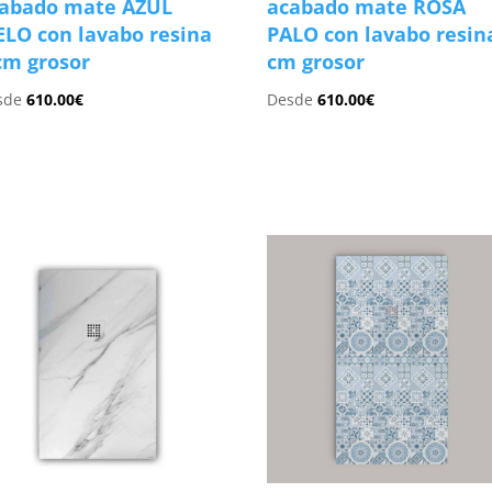
abado mate AZUL
acabado mate ROSA
ELO con lavabo resina
PALO con lavabo resin
cm grosor
cm grosor
sde
610.00
€
Desde
610.00
€
s