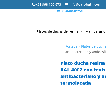
+34 968 100 673
info@varobath.com
0 elementos
Platos de ducha de resina
Mamparas d
Portada
»
Platos de ducha
antibacteriano y antidesl
Plato ducha resin
RAL 4002 con textu
antibacteriano y an
termolacada
GAR