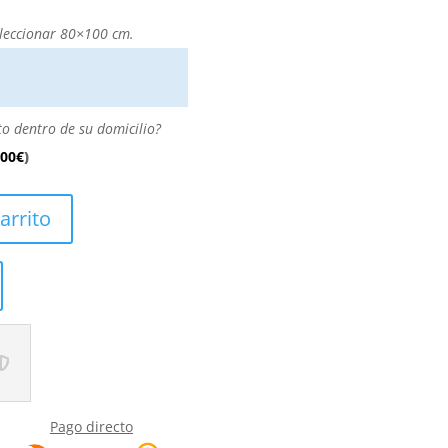
leccionar 80×100 cm.
to dentro de su domicilio?
.00
€
)
arrito
Pago directo