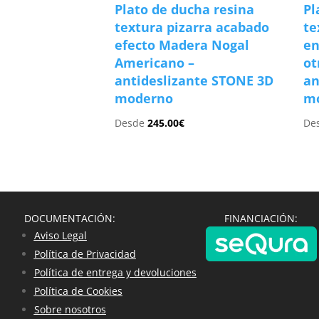
Plato de ducha resina
Pl
textura pizarra acabado
te
efecto Madera Nogal
en
Americano –
ot
antideslizante STONE 3D
an
moderno
m
Desde
245.00
€
De
DOCUMENTACIÓN:
FINANCIACIÓN:
Aviso Legal
Política de Privacidad
Política de entrega y devoluciones
Política de Cookies
Sobre nosotros