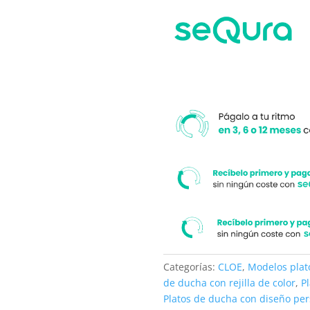
antibacteriano
a
y
su
antideslizante.
medida.
Rejilla
termolacada
cantidad
Categorías:
CLOE
,
Modelos plat
de ducha con rejilla de color
,
P
Platos de ducha con diseño pe