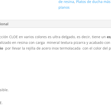
de resina
,
Platos de ducha más
planos
ional
cción CLOE en varios colores es ultra delgado, es decir, tiene un
es
alizado en resina con carga mineral textura pizarra y acabado con 
ño
por llevar la rejilla de acero inox termolacada con el color del 
sible.
E.