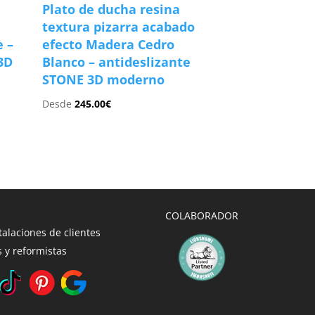
Plato de ducha resina
textura pizarra acabado
e –
efecto Madera Cedro
3D
Blanco – antideslizante
STONE 3D moderno
Desde
245.00
€
COLABORADOR
talaciones de clientes
 y reformistas