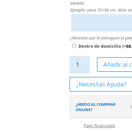
medida?
medida.
Puede
Ejemplo: para 76×96 cm. debe se
personalizarla
directamente
escribiendo
aquí
¿Necesita
¿Necesita que le entreguen el pla
o
que
Dentro de domicilio
(+
58
contactando
le
con
entreguen
Plato
Añadir al c
nosotros.
el
ducha
El
plato
resina
precio
dentro
CLOE
¿Necesitas Ayuda?
será
de
Morado
el
su
Perla
reflejado
domicilio?
RAL
¿MIEDO AL COMPRAR
en
4002
ONLINE?
el
con
desplegable
textura
más
Pago financiado
pizarra
cercano