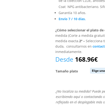
de la colección CLOE, antides
Coat NPG antibacteriano. Sifón
Garantía 10 años.
Envío 7 / 10 días.
¿Cómo seleccionar el plato de
medida (Corte a medida gratuito
medida exacta.
2º –
Selecciona t
duda, consultarnos en
contac
inmediatamente.
Desde
168.96
€
Tamaño plato
¿No
¿No localiza su medida? Puede p
localiza
escribiendo aquí o contactando co
su
reflejado en el desplegable más 