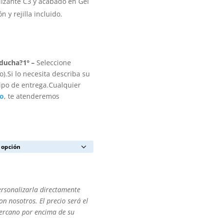
lizante C3 y acabado en Gel
 y rejilla incluido.
 ducha?
1º –
Seleccione
).Si lo necesita describa su
ipo de entrega.Cualquier
to
, te atenderemos
ersonalizarla directamente
n nosotros. El precio será el
cercano por encima de su