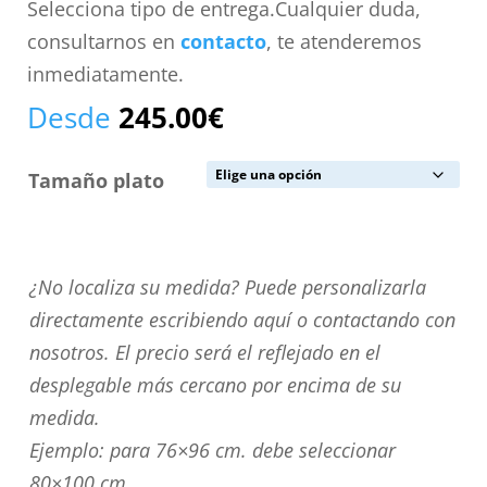
Selecciona tipo de entrega.Cualquier duda,
consultarnos en
contacto
, te atenderemos
inmediatamente.
Desde
245.00
€
Tamaño plato
¿No
¿No localiza su medida? Puede personalizarla
localiza
directamente escribiendo aquí o contactando con
su
nosotros. El precio será el reflejado en el
medida?
desplegable más cercano por encima de su
Puede
medida.
personalizarla
Ejemplo: para 76×96 cm. debe seleccionar
directamente
80×100 cm.