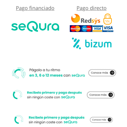
Mármol
Pago financiado
Pago directo
cercano
Maeba
a
-
su
antideslizante
medida.
STONE
3D
moderno
cantidad