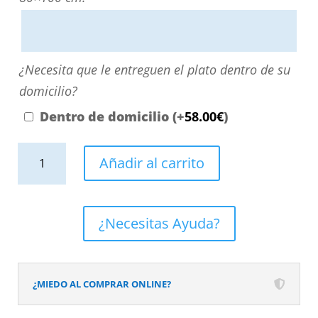
escribiendo
aquí
o
¿Necesita
¿Necesita que le entreguen el plato dentro de su
contactando
que
domicilio?
con
le
Dentro de domicilio
(+
58.00
€
)
nosotros.
entreguen
El
Plato
el
Añadir al carrito
precio
de
plato
será
ducha
dentro
el
resina
de
¿Necesitas Ayuda?
reflejado
textura
su
en
pizarra.
domicilio?
el
Efecto
¿MIEDO AL COMPRAR ONLINE?
desplegable
en
más