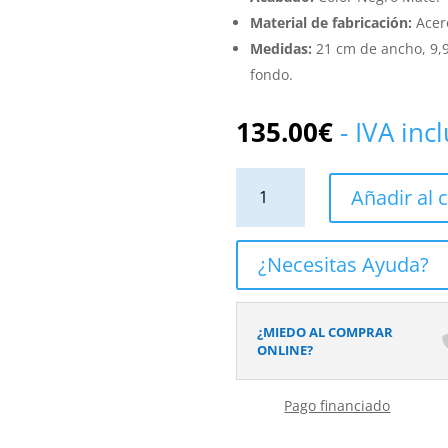
Material de fabricación:
Acer
Medidas:
21 cm de ancho, 9,9
fondo.
135.00
€
- IVA inc
Kit
Añadir al c
Baño/Ducha
Monomando
NATURE
¿Necesitas Ayuda?
Negro
Mate
cantidad
¿MIEDO AL COMPRAR
ONLINE?
Pago financiado