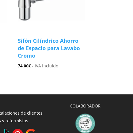
Sifón Cilíndrico Ahorro
de Espacio para Lavabo
Cromo
74.00
€
- IVA incluido
COLABORADOR
talaciones de clientes
 y reformistas