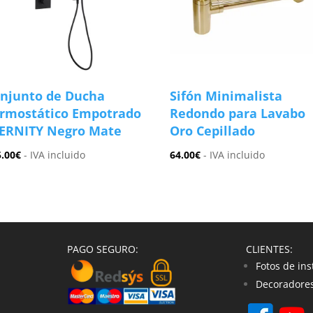
njunto de Ducha
Sifón Minimalista
rmostático Empotrado
Redondo para Lavabo
ERNITY Negro Mate
Oro Cepillado
5.00
€
- IVA incluido
64.00
€
- IVA incluido
PAGO SEGURO:
CLIENTES:
Fotos de ins
Decoradores