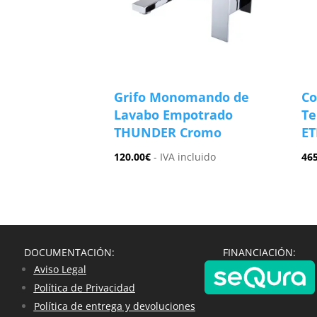
Grifo Monomando de
Co
Lavabo Empotrado
Te
THUNDER Cromo
ET
120.00
€
- IVA incluido
46
DOCUMENTACIÓN:
FINANCIACIÓN:
Aviso Legal
Política de Privacidad
Política de entrega y devoluciones