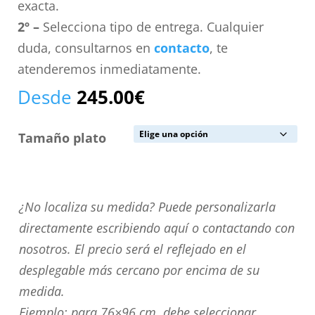
exacta.
2º –
Selecciona tipo de entrega. Cualquier
duda, consultarnos en
contacto
, te
atenderemos inmediatamente.
Desde
245.00
€
Tamaño plato
¿No
¿No localiza su medida? Puede personalizarla
localiza
directamente escribiendo aquí o contactando con
su
nosotros. El precio será el reflejado en el
medida?
desplegable más cercano por encima de su
Puede
medida.
personalizarla
Ejemplo: para 76×96 cm. debe seleccionar