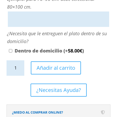
directamente
80×100 cm.
escribiendo
aquí
o
¿Necesita
¿Necesita que le entreguen el plato dentro de su
contactando
que
domicilio?
con
le
Dentro de domicilio
(+
58.00
€
)
nosotros.
entreguen
El
Plato
el
Añadir al carrito
precio
de
plato
será
ducha
dentro
el
resina
de
¿Necesitas Ayuda?
reflejado
textura
su
en
pizarra.
domicilio?
el
Efecto
¿MIEDO AL COMPRAR ONLINE?
desplegable