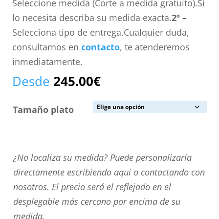
Seleccione medida (Corte a medida gratuito).Si
lo necesita describa su medida exacta.
2º –
Selecciona tipo de entrega.Cualquier duda,
consultarnos en
contacto
, te atenderemos
inmediatamente.
Desde
245.00
€
Tamaño plato
¿No
¿No localiza su medida? Puede personalizarla
localiza
directamente escribiendo aquí o contactando con
su
nosotros. El precio será el reflejado en el
medida?
desplegable más cercano por encima de su
Puede
medida.