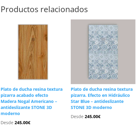
Productos relacionados
Plato de ducha resina textura
Plato de ducha resina textura
pizarra acabado efecto
pizarra. Efecto en Hidráulico
Madera Nogal Americano –
Star Blue – antideslizante
antideslizante STONE 3D
STONE 3D moderno
moderno
Desde
245.00
€
Desde
245.00
€