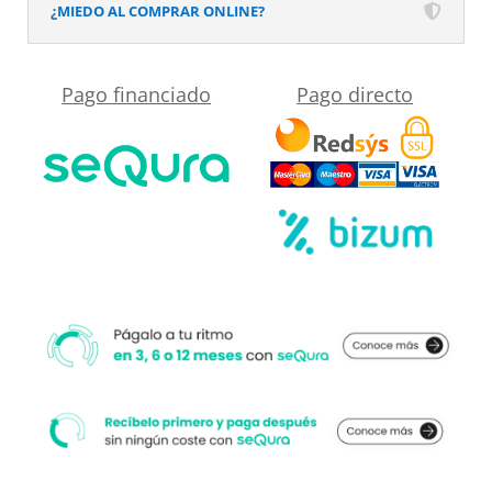
Efecto
¿MIEDO AL COMPRAR ONLINE?
desplegable
en
más
Mármol
Pago financiado
Pago directo
cercano
Emperador
a
Azul
su
y
medida.
otros
acabados
-
antideslizante
STONE
3D
moderno
cantidad