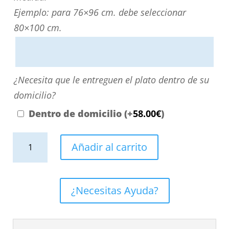
personalizarla
Ejemplo: para 76×96 cm. debe seleccionar
directamente
80×100 cm.
escribiendo
aquí
o
¿Necesita
¿Necesita que le entreguen el plato dentro de su
contactando
que
domicilio?
con
le
Dentro de domicilio
(+
58.00
€
)
nosotros.
entreguen
El
Plato
el
Añadir al carrito
precio
de
plato
será
ducha
dentro
el
resina
de
¿Necesitas Ayuda?
reflejado
textura
su
en
pizarra.
domicilio?
el