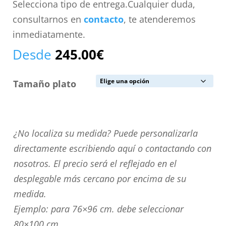
Selecciona tipo de entrega.Cualquier duda,
consultarnos en
contacto
, te atenderemos
inmediatamente.
Desde
245.00
€
Tamaño plato
¿No
¿No localiza su medida? Puede personalizarla
localiza
directamente escribiendo aquí o contactando con
su
nosotros. El precio será el reflejado en el
medida?
desplegable más cercano por encima de su
Puede
medida.
personalizarla
Ejemplo: para 76×96 cm. debe seleccionar
directamente
80×100 cm.