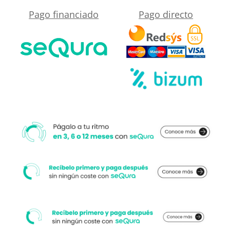
Mármol
Pago financiado
Pago directo
cercano
Coralito
a
-
su
antideslizante
medida.
STONE
3D
moderno
cantidad