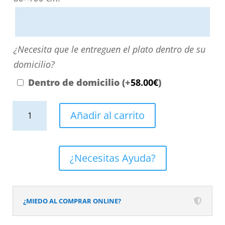
escribiendo
aquí
o
¿Necesita
¿Necesita que le entreguen el plato dentro de su
contactando
que
domicilio?
con
le
Dentro de domicilio
(+
58.00
€
)
nosotros.
entreguen
El
Plato
el
Añadir al carrito
precio
de
plato
será
ducha
dentro
el
resina
de
¿Necesitas Ayuda?
reflejado
textura
su
en
pizarra.
domicilio?
el
Efecto
¿MIEDO AL COMPRAR ONLINE?
desplegable
en
más