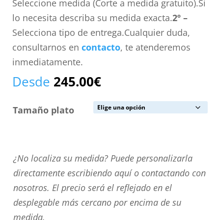
Seleccione medida (Corte a medida gratuito).Si
lo necesita describa su medida exacta.
2º –
Selecciona tipo de entrega.Cualquier duda,
consultarnos en
contacto
, te atenderemos
inmediatamente.
Desde
245.00
€
Tamaño plato
¿No
¿No localiza su medida? Puede personalizarla
localiza
directamente escribiendo aquí o contactando con
su
nosotros. El precio será el reflejado en el
medida?
desplegable más cercano por encima de su
Puede
medida.