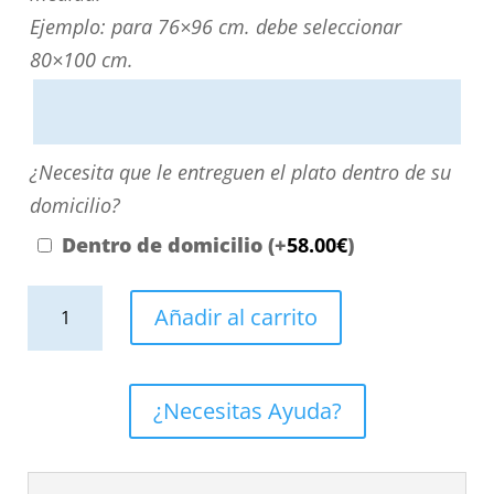
personalizarla
Ejemplo: para 76×96 cm. debe seleccionar
directamente
80×100 cm.
escribiendo
aquí
o
¿Necesita
¿Necesita que le entreguen el plato dentro de su
contactando
que
domicilio?
con
le
Dentro de domicilio
(+
58.00
€
)
nosotros.
entreguen
El
Plato
el
Añadir al carrito
precio
de
plato
será
ducha
dentro
el
resina
de
¿Necesitas Ayuda?
reflejado
textura
su
en
pizarra.
domicilio?
el