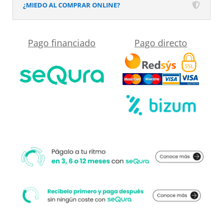
Efecto
¿MIEDO AL COMPRAR ONLINE?
desplegable
en
más
Mármol
Pago financiado
Pago directo
cercano
Calacatta
a
y
su
otros
medida.
acabados
-
antideslizante
STONE
3D
moderno
cantidad