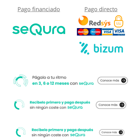
Hidráulico
Pago financiado
Pago directo
cercano
cris
a
mix
su
-
medida.
antideslizante
STONE
3D
moderno
cantidad