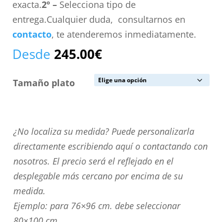
exacta.
2º –
Selecciona tipo de
entrega.Cualquier duda, consultarnos en
contacto
, te atenderemos inmediatamente.
Desde
245.00
€
Tamaño plato
¿No
¿No localiza su medida? Puede personalizarla
localiza
directamente escribiendo aquí o contactando con
su
nosotros. El precio será el reflejado en el
medida?
desplegable más cercano por encima de su
Puede
medida.
personalizarla
Ejemplo: para 76×96 cm. debe seleccionar
directamente
80×100 cm.