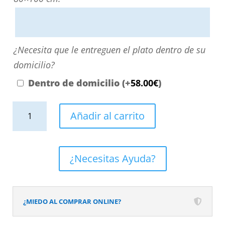
escribiendo
aquí
o
¿Necesita
¿Necesita que le entreguen el plato dentro de su
contactando
que
domicilio?
con
le
Dentro de domicilio
(+
58.00
€
)
nosotros.
entreguen
El
Plato
el
Añadir al carrito
precio
de
plato
será
ducha
dentro
el
resina
de
¿Necesitas Ayuda?
reflejado
textura
su
en
pizarra.
domicilio?
el
Efecto
¿MIEDO AL COMPRAR ONLINE?
desplegable
en
más