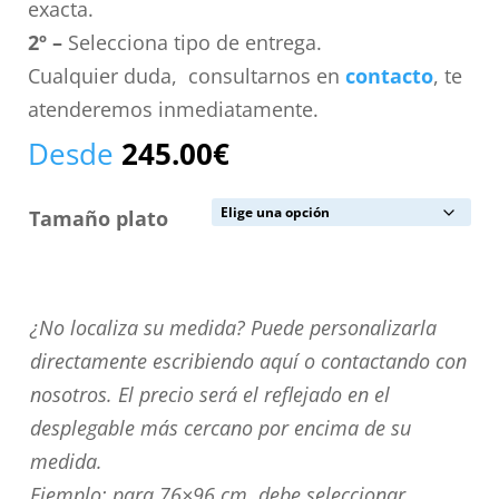
exacta.
2º –
Selecciona tipo de entrega.
Cualquier duda, consultarnos en
contacto
, te
atenderemos inmediatamente.
Desde
245.00
€
Tamaño plato
¿No
¿No localiza su medida? Puede personalizarla
localiza
directamente escribiendo aquí o contactando con
su
nosotros. El precio será el reflejado en el
medida?
desplegable más cercano por encima de su
Puede
medida.
personalizarla
Ejemplo: para 76×96 cm. debe seleccionar