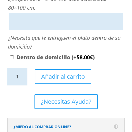
directamente
80×100 cm.
escribiendo
aquí
o
¿Necesita
¿Necesita que le entreguen el plato dentro de su
contactando
que
domicilio?
con
le
Dentro de domicilio
(+
58.00
€
)
nosotros.
entreguen
El
Plato
el
Añadir al carrito
precio
de
plato
será
ducha
dentro
el
resina
de
¿Necesitas Ayuda?
reflejado
textura
su
en
pizarra.
domicilio?
el
Efecto
¿MIEDO AL COMPRAR ONLINE?
desplegable