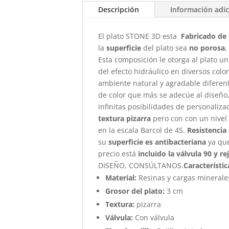
Descripción
Información adic
El plato STONE 3D esta
Fabricado de 
la
superficie
del plato sea
no porosa
,
Esta composición le otorga al plato un
del efecto hidráulico en diversos col
ambiente natural y agradable diferent
de color que más se adecúe al diseño,
infinitas posibilidades de personaliz
textura pizarra
pero con con un nivel
en la escala Barcol de 45.
Resistencia 
su
superficie es antibacteriana
ya qu
precio está
incluido la válvula 90 y r
DISEÑO, CONSÚLTANOS.
Característic
Material:
Resinas y cargas minerale
Grosor del plato:
3 cm
Textura:
pizarra
Válvula:
Con válvula