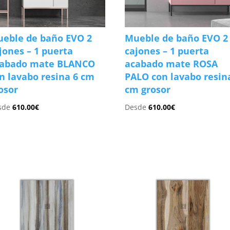
eble de baño EVO 2
Mueble de baño EVO 2
jones – 1 puerta
cajones – 1 puerta
cabado mate BLANCO
acabado mate ROSA
n lavabo resina 6 cm
PALO con lavabo resin
osor
cm grosor
sde
610.00
€
Desde
610.00
€
s