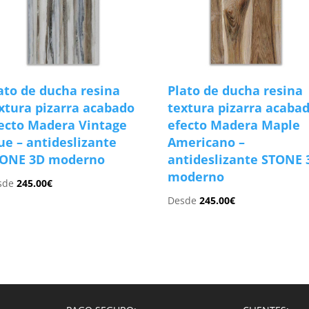
ato de ducha resina
Plato de ducha resina
xtura pizarra acabado
textura pizarra acaba
ecto Madera Vintage
efecto Madera Maple
ue – antideslizante
Americano –
TONE 3D moderno
antideslizante STONE 
moderno
sde
245.00
€
Desde
245.00
€