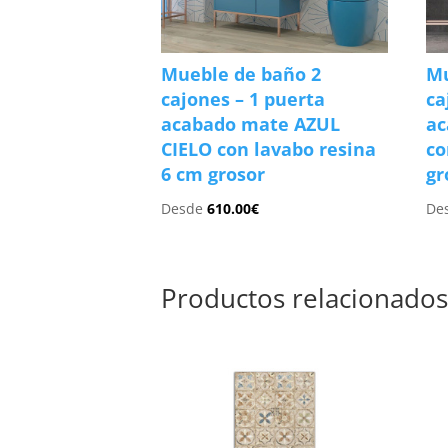
Mueble de baño 2
Mu
cajones – 1 puerta
ca
acabado mate AZUL
a
CIELO con lavabo resina
co
6 cm grosor
gr
Desde
610.00
€
De
Productos relacionado