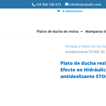
+34 968 100 673
info@varobath.com
0 elementos
Platos de ducha de resina
Mamparas d
Portada
»
Platos de ducha
antideslizante STONE 3
Plato de ducha resi
Efecto en Hidráuli
antideslizante ST