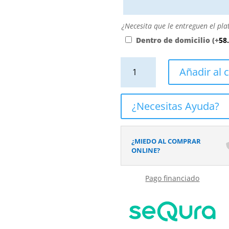
directamente
escribiendo
aquí
¿Necesita
¿Necesita que le entreguen el pla
o
que
Dentro de domicilio
(+
58
contactando
le
con
entreguen
Plato
Añadir al c
nosotros.
el
de
El
plato
ducha
precio
dentro
resina
¿Necesitas Ayuda?
será
de
textura
el
su
pizarra.
reflejado
domicilio?
Efecto
¿MIEDO AL COMPRAR
en
en
ONLINE?
el
Hidráulico
desplegable
Habanna
más
Pago financiado
-
cercano
antideslizante
a
STONE
su
3D
medida.
moderno