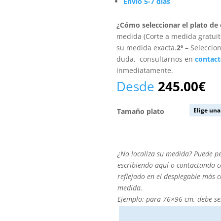
Envío 5-7 días
¿Cómo seleccionar el plato de
medida (Corte a medida gratuito
su medida exacta.
2º –
Seleccion
duda, consultarnos en
contac
inmediatamente.
Desde
245.00
€
Tamaño plato
¿No
¿No localiza su medida? Puede p
localiza
escribiendo aquí o contactando co
su
reflejado en el desplegable más 
medida?
medida.
Puede
Ejemplo: para 76×96 cm. debe se
personalizarla