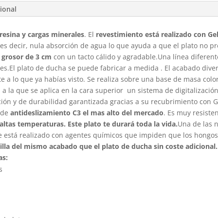
ional
resina y cargas minerales
. El
revestimiento está realizado con Ge
 es decir, nula absorción de agua lo que ayuda a que el plato no 
grosor de 3 cm
con un tacto cálido y agradable.Una línea diferent
ores.El plato de ducha se puede fabricar a medida . El acabado dive
e a lo que ya habías visto. Se realiza sobre una base de masa colo
 a la que se aplica en la cara superior un sistema de digitalizació
ación y de durabilidad garantizada gracias a su recubrimiento con
 de
antideslizamiento C3 el mas alto del mercado
. Es muy resiste
altas temperaturas. Este plato te durará toda la vida.
Una de las n
e está realizado con agentes químicos que impiden que los hongos
ejilla del mismo acabado que el plato de ducha sin coste adicional.
as
:
s