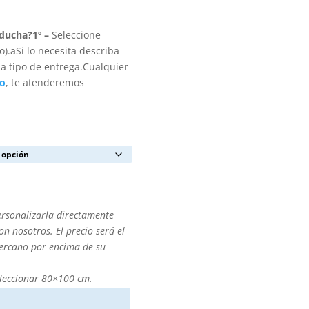
 ducha?
1º –
Seleccione
).aSi lo necesita describa
a tipo de entrega.Cualquier
to
, te atenderemos
ersonalizarla directamente
n nosotros. El precio será el
cercano por encima de su
leccionar 80×100 cm.