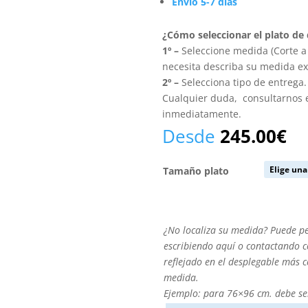
Envío 5-7 días
¿Cómo seleccionar el plato de
1º –
Seleccione medida (Corte a 
necesita describa su medida ex
2º –
Selecciona tipo de entrega.
Cualquier duda, consultarnos
inmediatamente.
Desde
245.00
€
Tamaño plato
¿No
¿No localiza su medida? Puede p
localiza
escribiendo aquí o contactando co
su
reflejado en el desplegable más 
medida?
medida.
Puede
Ejemplo: para 76×96 cm. debe se