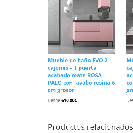
Mueble de baño EVO 2
Mu
cajones – 1 puerta
ca
acabado mate ROSA
a
PALO con lavabo resina 6
co
cm grosor
gr
Desde
610.00
€
De
Productos relacionado