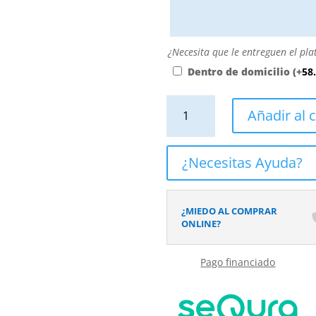
personalizarla
directamente
escribiendo
aquí
¿Necesita
¿Necesita que le entreguen el pla
o
que
Dentro de domicilio
(+
58
contactando
le
con
entreguen
Plato
Añadir al c
nosotros.
el
de
El
plato
ducha
precio
dentro
resina
¿Necesitas Ayuda?
será
de
textura
el
su
pizarra.
reflejado
domicilio?
Efecto
¿MIEDO AL COMPRAR
en
en
ONLINE?
el
Hidráulico
desplegable
BONET
más
Pago financiado
-
cercano
antideslizante
a
STONE
su
3D