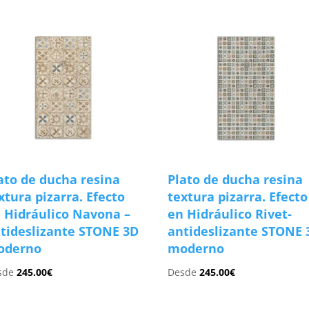
ato de ducha resina
Plato de ducha resina
xtura pizarra. Efecto
textura pizarra. Efecto
 Hidráulico Navona –
en Hidráulico Rivet-
tideslizante STONE 3D
antideslizante STONE 
oderno
moderno
sde
245.00
€
Desde
245.00
€