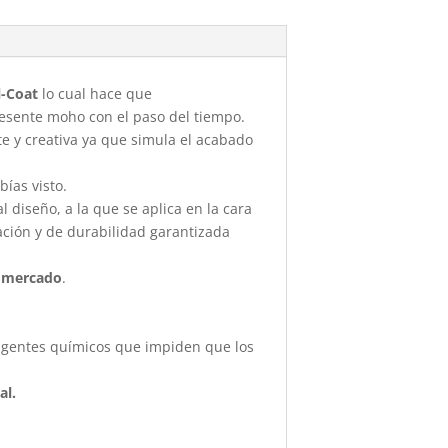
l-Coat
lo cual hace que
presente moho con el paso del tiempo.
te y creativa ya que simula el acabado
ías visto.
 diseño, a la que se aplica en la cara
zación y de durabilidad garantizada
l mercado
.
 agentes químicos que impiden que los
al.