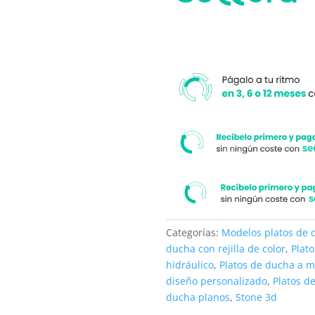
medida.
moderno
cantidad
Categorías:
Modelos platos de 
ducha con rejilla de color
,
Plat
hidráulico
,
Platos de ducha a 
diseño personalizado
,
Platos d
ducha planos
,
Stone 3d