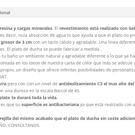
ional
resina y cargas minerales
. El
revestimiento está realizado con Ge
 es decir, nula absorción de agua lo que ayuda a que el plato no 
grosor de 3 cm
con un tacto cálido y agradable. Una línea diferen
res. El plato de ducha se puede fabricar a medida .
a tu baño un ambiente natural y agradable diferente a lo que ya hab
oreada en los tonos de nuestra carta de color que más se adecúe al
 propio, un diseño que ofrece infinitas posibilidades de personali
OAT.
rra
pero con con un nivel de
antideslizamiento C3 el mas alto de
on una dureza en la escala Barcol de 45.
plato te durará toda la vida.
o es que su
superficie es antibacteriana
ya que está realizado con
.
y rejilla del mismo acabado que el plato de ducha sin coste adicion
EÑO, CONSÚLTANOS.