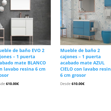
eble de baño EVO 2
Mueble de baño 2
jones – 1 puerta
cajones – 1 puerta
cabado mate BLANCO
acabado mate AZUL
n lavabo resina 6 cm
CIELO con lavabo resi
osor
6 cm grosor
sde
610.00
€
Desde
610.00
€
s