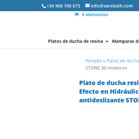
+34 968 100 673
info@varobath.com
0 elementos
Platos de ducha de resina
Mamparas d
Portada
»
Platos de ducha
STONE 3D moderno
Plato de ducha resi
Efecto en Hidráuli
antideslizante ST