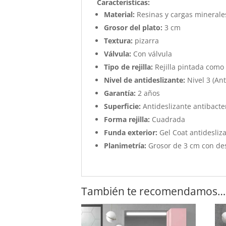
Características
:
Material:
Resinas y cargas minerale
Grosor del plato:
3 cm
Textura:
pizarra
Válvula:
Con válvula
Tipo de rejilla:
Rejilla pintada como 
Nivel de antideslizante:
Nivel 3 (Ant
Garantía:
2 años
Superficie:
Antideslizante antibacter
Forma rejilla:
Cuadrada
Funda exterior:
Gel Coat antidesliza
Planimetría:
Grosor de 3 cm con des
También te recomendamos…