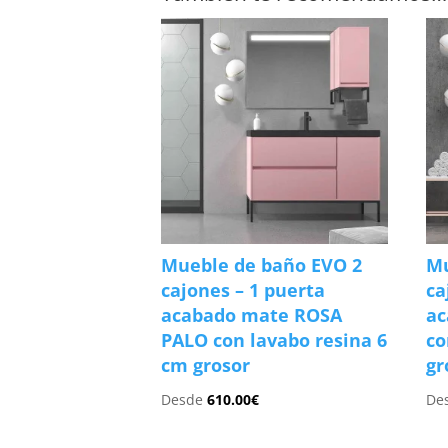
Mueble de baño EVO 2
Mu
cajones – 1 puerta
ca
acabado mate ROSA
a
PALO con lavabo resina 6
co
cm grosor
gr
Desde
610.00
€
De