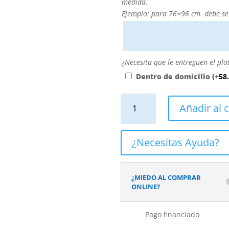
medida?
medida.
Puede
Ejemplo: para 76×96 cm. debe se
personalizarla
directamente
escribiendo
aquí
¿Necesita
¿Necesita que le entreguen el pla
o
que
Dentro de domicilio
(+
58
contactando
le
con
entreguen
Plato
Añadir al c
nosotros.
el
de
El
plato
ducha
precio
dentro
resina
¿Necesitas Ayuda?
será
de
textura
el
su
pizarra
reflejado
domicilio?
Efecto
¿MIEDO AL COMPRAR
en
Cemento
ONLINE?
el
SOHO
desplegable
antideslizante
más
Pago financiado
STONE
cercano
3D