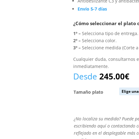
Antideslizante C3 y antibacte
Envío 5-7 días
¿Cómo seleccionar el plato
1º –
Selecciona tipo de entrega.
2º –
Selecciona color.
3º –
Seleccione medida (Corte a
Cualquier duda, consultarnos 
inmediatamente.
Desde
245.00
€
Tamaño plato
¿No
¿No localiza su medida? Puede p
localiza
escribiendo aquí o contactando co
su
reflejado en el desplegable más 