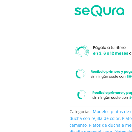
a
moderno
su
cantidad
medida.
Categorías:
Modelos platos de 
ducha con rejilla de color
,
Plat
cemento
,
Platos de ducha a me
diseño personalizado
,
Platos d