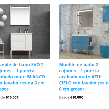
eble de baño EVO 2
Mueble de baño 2
jones – 1 puerta
cajones – 1 puerta
cabado mate BLANCO
acabado mate AZUL
n lavabo resina 6 cm
CIELO con lavabo resi
osor
6 cm grosor
sde
610.00
€
Desde
610.00
€