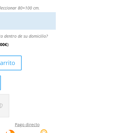
leccionar 80×100 cm.
to dentro de su domicilio?
.00
€
)
arrito
Pago directo