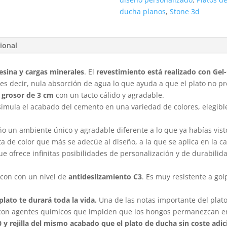
ducha planos
,
Stone 3d
ional
esina y cargas minerales
. El
revestimiento está realizado con Gel
 es decir, nula absorción de agua lo que ayuda a que el plato no 
grosor de 3 cm
con un tacto cálido y agradable.
simula el acabado del cemento en una variedad de colores, elegible 
ño un ambiente único y agradable diferente a lo que ya habías vis
ta de color que más se adecúe al diseño, a la que se aplica en la c
ue ofrece infinitas posibilidades de personalización y de durabilid
con con un nivel de
antideslizamiento C3
. Es muy resistente a go
plato te durará toda la vida.
Una de las notas importante del plat
 con agentes químicos que impiden que los hongos permanezcan en 
90 y rejilla del mismo acabado que el plato de ducha sin coste adic