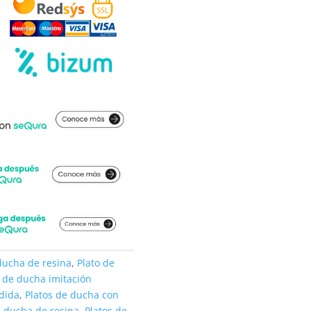
ducha de resina
,
Plato de
o de ducha imitación
dida
,
Platos de ducha con
e ducha de resina
,
Platos de