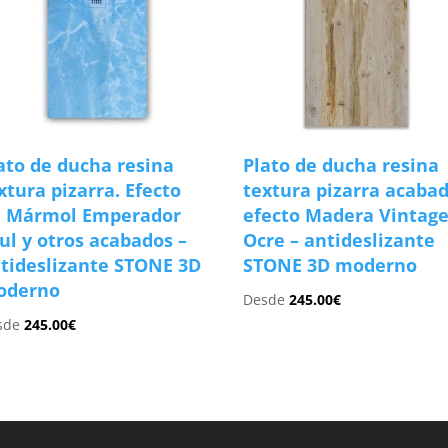
ato de ducha resina
Plato de ducha resina
xtura pizarra. Efecto
textura pizarra acaba
 Mármol Emperador
efecto Madera Vintag
ul y otros acabados –
Ocre – antideslizante
tideslizante STONE 3D
STONE 3D moderno
oderno
Desde
245.00
€
sde
245.00
€