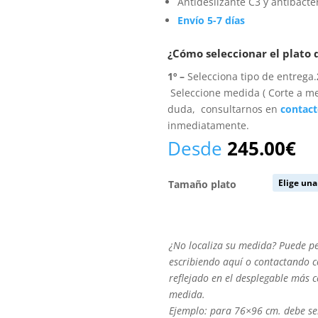
Antideslizante C3 y antibacte
Envío 5-7 días
¿Cómo seleccionar el plato
1º –
Selecciona tipo de entrega.
Seleccione medida ( Corte a me
duda, consultarnos en
contac
inmediatamente.
Desde
245.00
€
Tamaño plato
¿No
¿No localiza su medida? Puede p
localiza
escribiendo aquí o contactando co
su
reflejado en el desplegable más 
medida?
medida.
Puede
Ejemplo: para 76×96 cm. debe se