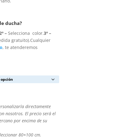
riano.
 de ducha?
2º –
Selecciona color.
3º –
dida gratuito).Cualquier
to
, te atenderemos
ersonalizarla directamente
n nosotros. El precio será el
cercano por encima de su
leccionar 80×100 cm.