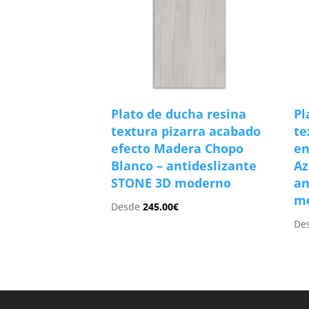
Plato de ducha resina
Pl
textura pizarra acabado
te
efecto Madera Chopo
en
Blanco – antideslizante
Az
STONE 3D moderno
an
m
Desde
245.00
€
De