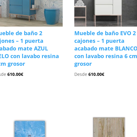
eble de baño 2
Mueble de baño EVO 2
jones – 1 puerta
cajones – 1 puerta
abado mate AZUL
acabado mate BLANC
ELO con lavabo resina
con lavabo resina 6 c
cm grosor
grosor
sde
610.00
€
Desde
610.00
€
s