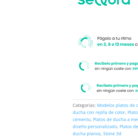
su
moderno
medida.
cantidad
Categorías:
Modelos platos de 
ducha con rejilla de color
,
Plat
cemento
,
Platos de ducha a me
diseño personalizado
,
Platos d
ducha planos
,
Stone 3d