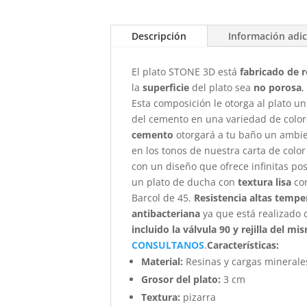
Descripción
Información adic
El plato STONE 3D está
fabricado de r
la
superficie
del plato sea
no porosa
,
Esta composición le otorga al plato un
del cemento en una variedad de colores
cemento
otorgará a tu baño un ambie
en los tonos de nuestra carta de color
con un diseño que ofrece infinitas po
un plato de ducha con
textura lisa
con
Barcol de 45.
Resistencia altas temper
antibacteriana
ya que está realizado
incluido la válvula 90 y rejilla del m
CONSULTANOS
.
Características
:
Material:
Resinas y cargas minerale
Grosor del plato:
3 cm
Textura:
pizarra