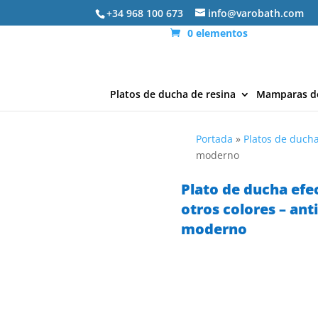
+34 968 100 673
info@varobath.com
0 elementos
Platos de ducha de resina
Mamparas d
Portada
»
Platos de ducha
moderno
Plato de ducha efe
otros colores – an
moderno