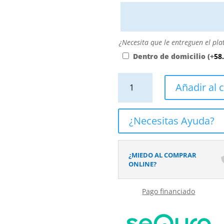
personalizarla
directamente
escribiendo
aquí
¿Necesita
¿Necesita que le entreguen el pla
o
que
Dentro de domicilio
(+
58
contactando
le
con
entreguen
Plato
Añadir al c
nosotros.
el
de
El
plato
ducha
precio
dentro
efecto
¿Necesitas Ayuda?
será
de
Cemento
el
su
Block
reflejado
domicilio?
y
¿MIEDO AL COMPRAR
en
otros
ONLINE?
el
colores
desplegable
-
más
Pago financiado
antideslizante
cercano
STONE
a
3D