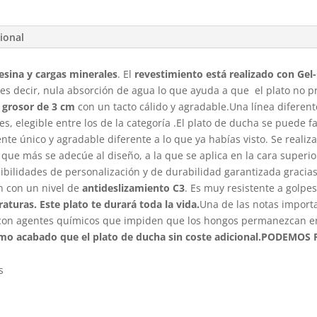
ional
esina y cargas minerales
. El
revestimiento está realizado con Gel
 es decir, nula absorción de agua lo que ayuda a que el plato no 
grosor de 3 cm
con un tacto cálido y agradable.Una línea diferent
, elegible entre los de la categoría .El plato de ducha se puede f
nte único y agradable diferente a lo que ya habías visto. Se reali
 que más se adecúe al diseño, a la que se aplica en la cara superio
sibilidades de personalización y de durabilidad garantizada graci
 con un nivel de
antideslizamiento C3
. Es muy resistente a golpe
aturas. Este plato te durará toda la vida.
Una de las notas import
 con agentes químicos que impiden que los hongos permanezcan en l
ismo acabado que el plato de ducha sin coste adicional.
PODEMOS F
s