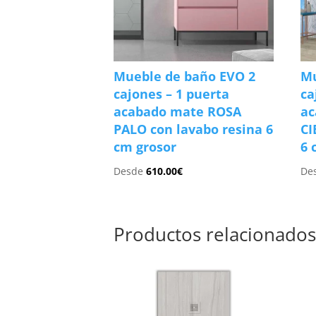
Mueble de baño EVO 2
Mu
cajones – 1 puerta
ca
acabado mate ROSA
ac
PALO con lavabo resina 6
CI
cm grosor
6 
Desde
610.00
€
De
Productos relacionado