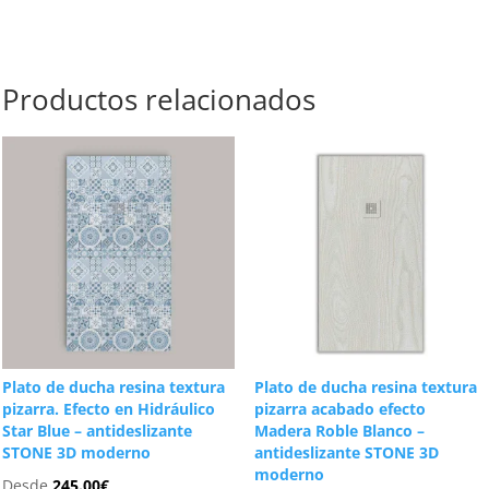
Productos relacionados
Plato de ducha resina textura
Plato de ducha resina textura
pizarra. Efecto en Hidráulico
pizarra acabado efecto
Star Blue – antideslizante
Madera Roble Blanco –
STONE 3D moderno
antideslizante STONE 3D
moderno
Desde
245.00
€