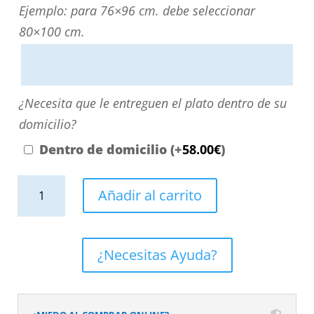
personalizarla
Ejemplo: para 76×96 cm. debe seleccionar
directamente
80×100 cm.
escribiendo
aquí
o
¿Necesita
¿Necesita que le entreguen el plato dentro de su
contactando
que
domicilio?
con
le
Dentro de domicilio
(+
58.00
€
)
nosotros.
entreguen
El
Plato
el
Añadir al carrito
precio
de
plato
será
ducha
dentro
el
resina
de
¿Necesitas Ayuda?
reflejado
textura
su
en
pizarra
domicilio?
el
Efecto