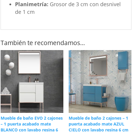
Planimetría:
Grosor de 3 cm con desnivel
de 1 cm
También te recomendamos…
Mueble de baño EVO 2 cajones
Mueble de baño 2 cajones – 1
– 1 puerta acabado mate
puerta acabado mate AZUL
BLANCO con lavabo resina 6
CIELO con lavabo resina 6 cm