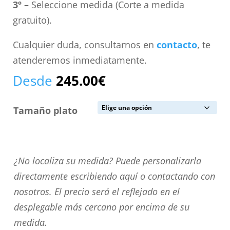
3º –
Seleccione medida (Corte a medida
gratuito).
Cualquier duda, consultarnos en
contacto
, te
atenderemos inmediatamente.
Desde
245.00
€
Tamaño plato
¿No
¿No localiza su medida? Puede personalizarla
localiza
directamente escribiendo aquí o contactando con
su
nosotros. El precio será el reflejado en el
medida?
desplegable más cercano por encima de su
Puede
medida.