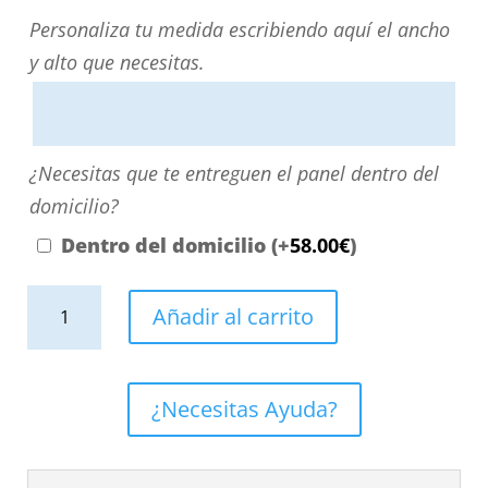
Personaliza
Personaliza tu medida escribiendo aquí el ancho
tu
y alto que necesitas.
medida
escribiendo
aquí
¿Necesitas
¿Necesitas que te entreguen el panel dentro del
el
que
domicilio?
ancho
te
Dentro del domicilio
(+
58.00
€
)
y
entreguen
alto
Panel
el
Añadir al carrito
que
de
panel
necesitas.
revestimiento
dentro
para
del
¿Necesitas Ayuda?
pared
domicilio?
de