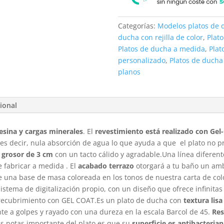
Categorías:
Modelos platos de 
ducha con rejilla de color
,
Plat
Platos de ducha a medida
,
Plat
personalizado
,
Platos de ducha
planos
ional
esina y cargas minerales
. El
revestimiento está realizado con Gel
 es decir, nula absorción de agua lo que ayuda a que el plato no 
grosor de 3 cm
con un tacto cálido y agradable.Una línea diferent
e fabricar a medida . El
acabado terrazo
otorgará a tu baño un amb
bre una base de masa coloreada en los tonos de nuestra carta de col
istema de digitalización propio, con un diseño que ofrece infinitas
 recubrimiento con GEL COAT.Es un plato de ducha con
textura lisa
nte a golpes y rayado con una dureza en la escala Barcol de 45.
Res
s notas importante del plato es que su
superficie es antibacteria