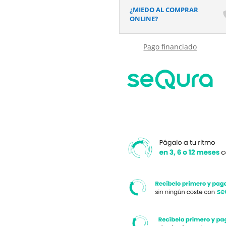
acabado
¿MIEDO AL COMPRAR
efecto
ONLINE?
Terrazo
GRAVIN
Pago financiado
-
antideslizante
STONE
3D
moderno
cantidad