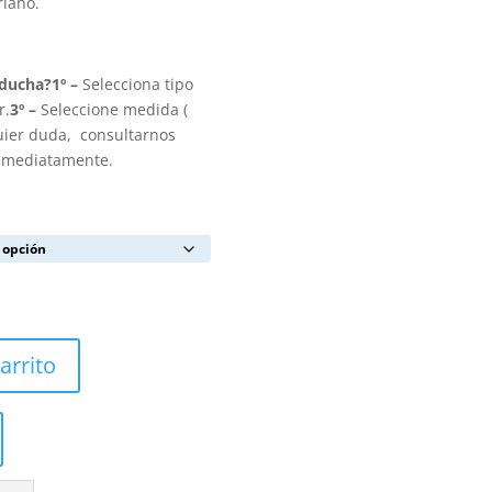
riano.
 ducha?
1º –
Selecciona tipo
r.
3º –
Seleccione medida (
uier duda, consultarnos
inmediatamente.
arrito