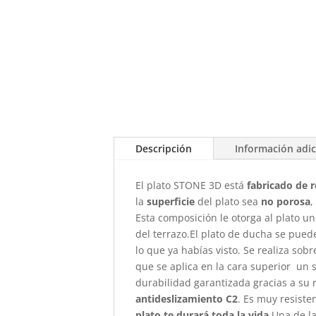
Descripción
Información adic
El plato STONE 3D está
fabricado de r
la
superficie
del plato sea
no porosa
,
Esta composición le otorga al plato un
del terrazo.El plato de ducha se pued
lo que ya habías visto. Se realiza so
que se aplica en la cara superior un s
durabilidad garantizada gracias a su
antideslizamiento C2
. Es muy resiste
plato te durará toda la vida.
Una de la