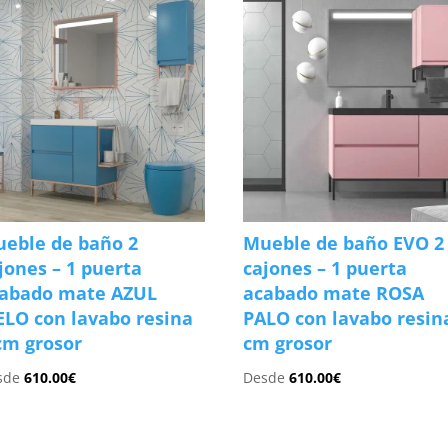
eble de baño 2
Mueble de baño EVO 2
jones – 1 puerta
cajones – 1 puerta
abado mate AZUL
acabado mate ROSA
ELO con lavabo resina
PALO con lavabo resin
cm grosor
cm grosor
sde
610.00
€
Desde
610.00
€