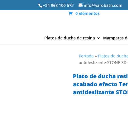
+34 968 100 673
info@varobath.com
0 elementos
Platos de ducha de resina
Mamparas d
Portada
»
Platos de ducha
antideslizante STONE 3
Plato de ducha res
acabado efecto Te
antideslizante ST