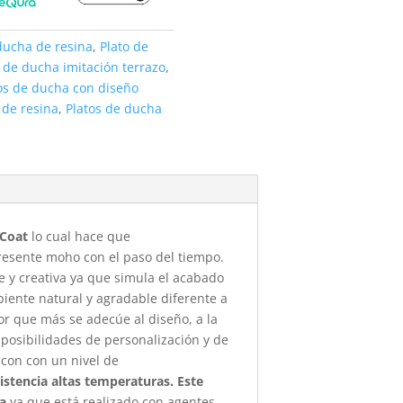
ducha de resina
,
Plato de
o de ducha imitación terrazo
,
os de ducha con diseño
 de resina
,
Platos de ducha
-Coat
lo cual hace que
presente moho con el paso del tiempo.
e y creativa ya que simula el acabado
iente natural y agradable diferente a
or que más se adecúe al diseño, a la
 posibilidades de personalización y de
con con un nivel de
istencia altas temperaturas. Este
na
ya que está realizado con agentes