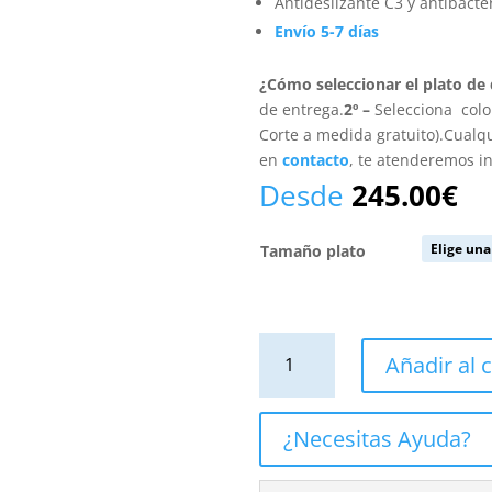
Antideslizante C3 y antibacte
Envío 5-7 días
¿Cómo seleccionar el plato de
de entrega.
2º –
Selecciona colo
Corte a medida gratuito).Cualq
en
contacto
, te atenderemos 
Desde
245.00
€
Tamaño plato
Plato
Añadir al c
de
ducha
resina
¿Necesitas Ayuda?
textura
pizarra