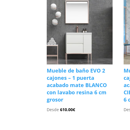
Mueble de baño EVO 2
Mu
cajones – 1 puerta
ca
acabado mate BLANCO
ac
con lavabo resina 6 cm
CI
grosor
6 
Desde
610.00
€
De