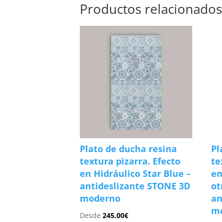
Productos relacionado
Plato de ducha resina
Pl
textura pizarra. Efecto
te
en Hidráulico Star Blue –
en
antideslizante STONE 3D
ot
moderno
an
m
Desde
245.00
€