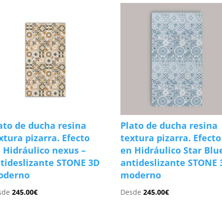
ato de ducha resina
Plato de ducha resina
xtura pizarra. Efecto
textura pizarra. Efecto
 Hidráulico nexus –
en Hidráulico Star Blu
tideslizante STONE 3D
antideslizante STONE 
oderno
moderno
sde
245.00
€
Desde
245.00
€