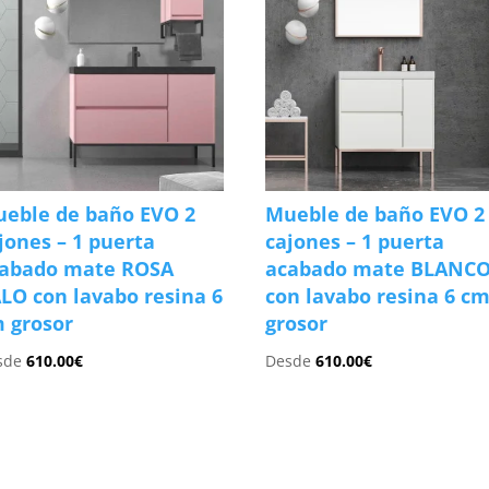
eble de baño EVO 2
Mueble de baño EVO 2
jones – 1 puerta
cajones – 1 puerta
abado mate ROSA
acabado mate BLANC
LO con lavabo resina 6
con lavabo resina 6 c
 grosor
grosor
sde
610.00
€
Desde
610.00
€
s