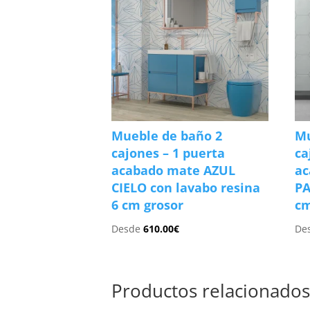
Mueble de baño 2
Mu
cajones – 1 puerta
ca
acabado mate AZUL
ac
CIELO con lavabo resina
PA
6 cm grosor
cm
Desde
610.00
€
De
Productos relacionado