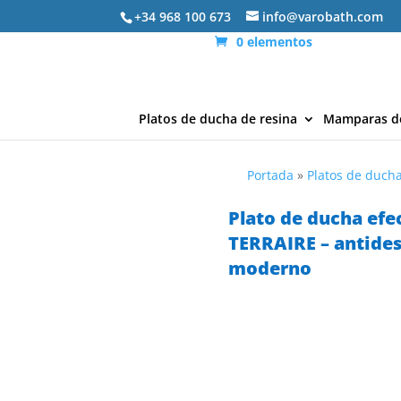
+34 968 100 673
info@varobath.com
0 elementos
Platos de ducha de resina
Mamparas d
Portada
»
Platos de ducha
Plato de ducha efe
TERRAIRE – antide
moderno