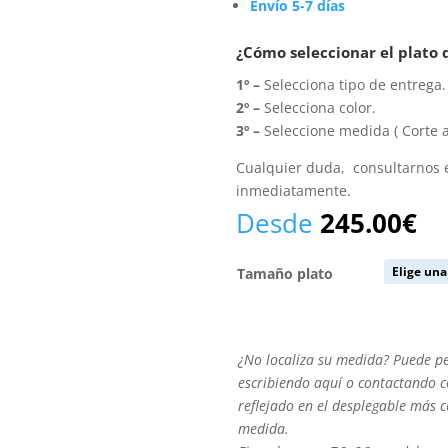
Envío 5-7 días
¿Cómo seleccionar el plato
1º –
Selecciona tipo de entrega.
2º –
Selecciona color.
3º –
Seleccione medida ( Corte a
Cualquier duda, consultarnos
inmediatamente.
Desde
245.00
€
Tamaño plato
¿No
¿No localiza su medida? Puede p
localiza
escribiendo aquí o contactando co
su
reflejado en el desplegable más 
medida?
medida.