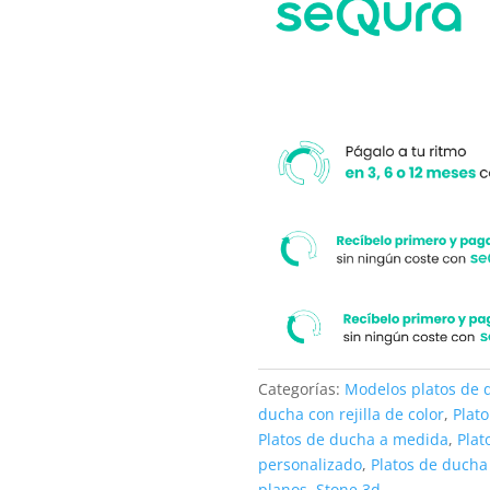
su
medida.
Categorías:
Modelos platos de 
ducha con rejilla de color
,
Plat
Platos de ducha a medida
,
Plat
personalizado
,
Platos de ducha
planos
,
Stone 3d