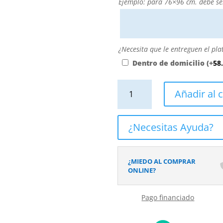
Puede
Ejemplo: para 76×96 cm. debe se
personalizarla
directamente
escribiendo
aquí
¿Necesita
¿Necesita que le entreguen el pla
o
que
Dentro de domicilio
(+
58
contactando
le
con
entreguen
Plato
Añadir al c
nosotros.
el
de
El
plato
ducha
precio
dentro
efecto
¿Necesitas Ayuda?
será
de
Terrazo
el
su
TERRAIRE
reflejado
domicilio?
-
¿MIEDO AL COMPRAR
en
antideslizante
ONLINE?
el
STONE
desplegable
3D
más
Pago financiado
moderno
cercano
cantidad
a