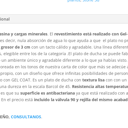
ional
esina y cargas minerales
. El
revestimiento está realizado con Gel
 es decir, nula absorción de agua lo que ayuda a que el plato no 
grosor de 3 cm
con un tacto cálido y agradable. Una línea diferen
, elegible entre los de la categoría .El plato de ducha se puede fa
 un ambiente único y agradable diferente a lo que ya habías visto.
oreada en los tonos de nuestra carta de color que más se adecúe al
 propio, con un diseño que ofrece infinitas posibilidades de person
to con GEL COAT. Es un plato de ducha con
textura lisa
con con un 
una dureza en la escala Barcol de 45.
Resistencia altas temperatur
o es que su
superficie es antibacteriana
ya que está realizado con
 En el precio está
incluido la válvula 90 y rejilla del mismo acaba
SEÑO,
CONSULTANOS
.