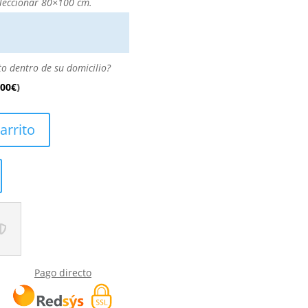
leccionar 80×100 cm.
to dentro de su domicilio?
.00
€
)
arrito
Pago directo