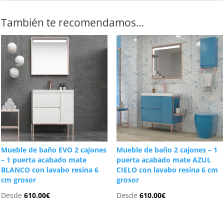
También te recomendamos…
Mueble de baño EVO 2 cajones
Mueble de baño 2 cajones – 1
– 1 puerta acabado mate
puerta acabado mate AZUL
BLANCO con lavabo resina 6
CIELO con lavabo resina 6 cm
cm grosor
grosor
Desde
610.00
€
Desde
610.00
€