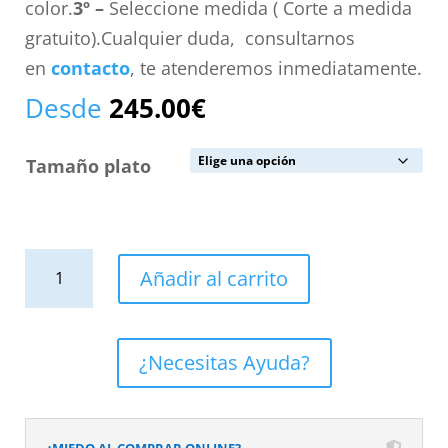
color.
3º –
Seleccione medida ( Corte a medida
gratuito).Cualquier duda, consultarnos
en
contacto
, te atenderemos inmediatamente.
Desde
245.00
€
Tamaño plato
Plato
Añadir al carrito
de
ducha
resina
¿Necesitas Ayuda?
textura
pizarra
acabado