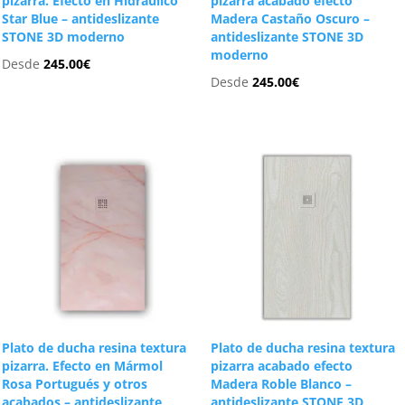
pizarra. Efecto en Hidráulico
pizarra acabado efecto
Star Blue – antideslizante
Madera Castaño Oscuro –
STONE 3D moderno
antideslizante STONE 3D
moderno
Desde
245.00
€
Desde
245.00
€
Plato de ducha resina textura
Plato de ducha resina textura
pizarra. Efecto en Mármol
pizarra acabado efecto
Rosa Portugués y otros
Madera Roble Blanco –
acabados – antideslizante
antideslizante STONE 3D