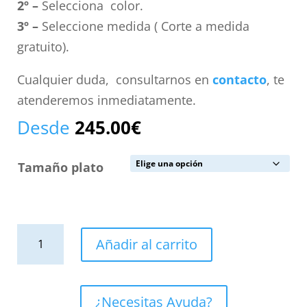
2º –
Selecciona color.
3º –
Seleccione medida ( Corte a medida
gratuito).
Cualquier duda, consultarnos en
contacto
, te
atenderemos inmediatamente.
Desde
245.00
€
Tamaño plato
Plato
Añadir al carrito
de
ducha
resina
¿Necesitas Ayuda?