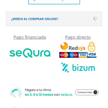
textura
pizarra
acabado
¿MIEDO AL COMPRAR ONLINE?
efecto
Madera
Pago financiado
Pago directo
RADIATA
-
antideslizante
STONE
3D
moderno
cantidad