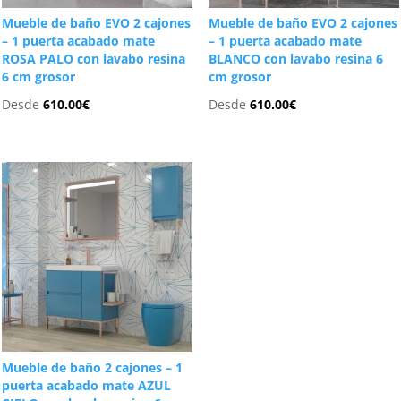
Mueble de baño EVO 2 cajones
Mueble de baño EVO 2 cajones
– 1 puerta acabado mate
– 1 puerta acabado mate
ROSA PALO con lavabo resina
BLANCO con lavabo resina 6
6 cm grosor
cm grosor
Desde
610.00
€
Desde
610.00
€
Mueble de baño 2 cajones – 1
puerta acabado mate AZUL