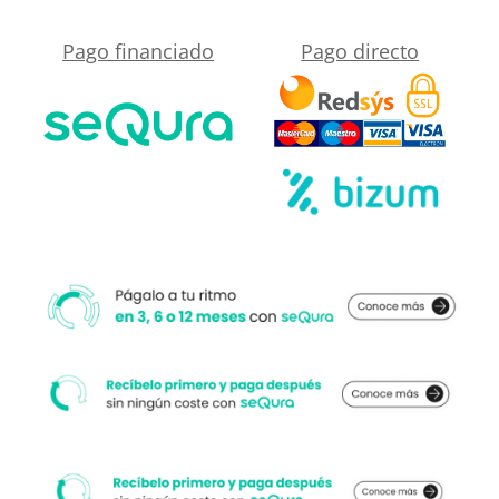
Madera
Pago financiado
Pago directo
Pau
-
antideslizante
STONE
3D
moderno
cantidad