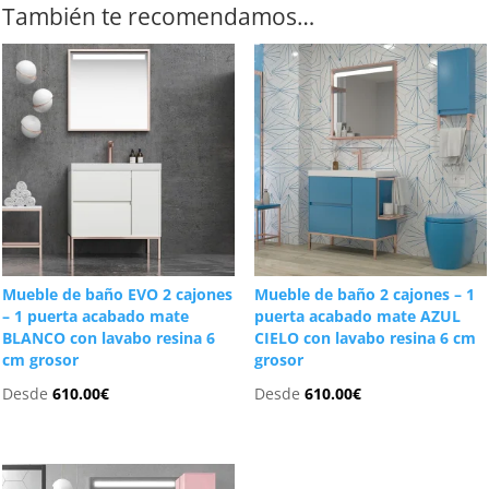
También te recomendamos…
Mueble de baño EVO 2 cajones
Mueble de baño 2 cajones – 1
– 1 puerta acabado mate
puerta acabado mate AZUL
BLANCO con lavabo resina 6
CIELO con lavabo resina 6 cm
cm grosor
grosor
Desde
610.00
€
Desde
610.00
€