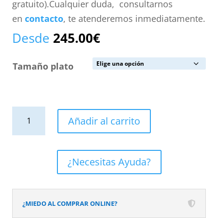
gratuito).Cualquier duda, consultarnos
en
contacto
, te atenderemos inmediatamente.
Desde
245.00
€
Tamaño plato
Plato
Añadir al carrito
de
ducha
resina
¿Necesitas Ayuda?
textura
pizarra
acabado
¿MIEDO AL COMPRAR ONLINE?
efecto