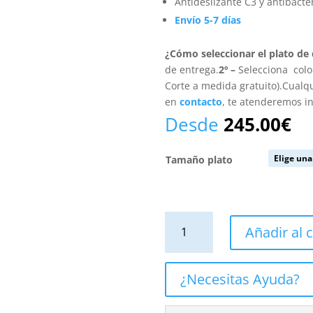
Antideslizante C3 y antibacte
Envío 5-7 días
¿Cómo seleccionar el plato de
de entrega.
2º –
Selecciona colo
Corte a medida gratuito).Cualq
en
contacto
, te atenderemos 
Desde
245.00
€
Tamaño plato
Plato
Añadir al c
de
ducha
resina
¿Necesitas Ayuda?
textura
pizarra