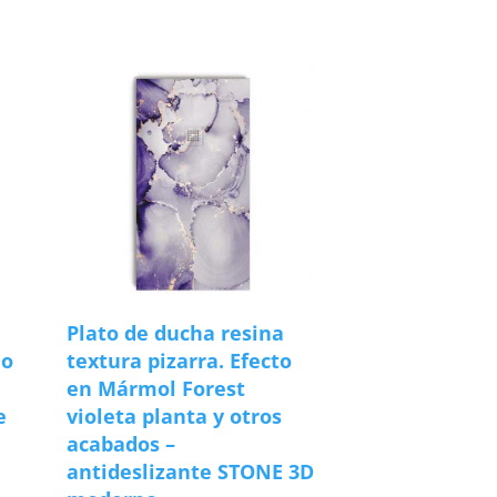
Plato de ducha resina
do
textura pizarra. Efecto
en Mármol Forest
e
violeta planta y otros
acabados –
antideslizante STONE 3D