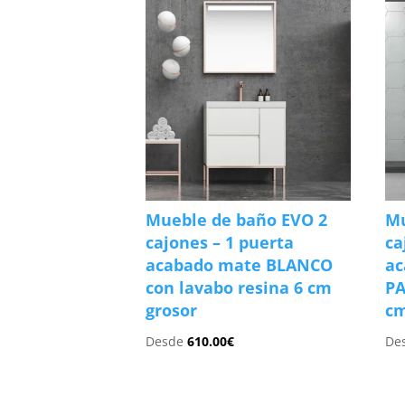
Mueble de baño EVO 2
Mu
cajones – 1 puerta
ca
acabado mate BLANCO
ac
con lavabo resina 6 cm
PA
grosor
cm
Desde
610.00
€
De