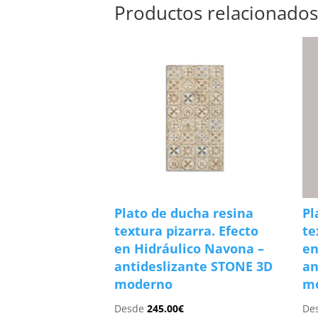
Productos relacionado
Plato de ducha resina
Pl
textura pizarra. Efecto
te
en Hidráulico Navona –
en
antideslizante STONE 3D
an
moderno
m
Desde
245.00
€
De