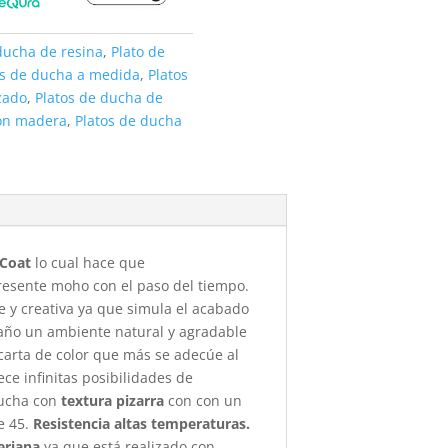
ducha de resina
,
Plato de
os de ducha a medida
,
Platos
zado
,
Platos de ducha de
ión madera
,
Platos de ducha
-Coat
lo cual hace que
presente moho con el paso del tiempo.
e y creativa ya que simula el acabado
año un ambiente natural y agradable
 carta de color que más se adecúe al
ece infinitas posibilidades de
ducha con
textura pizarra
con con un
e 45.
Resistencia altas temperaturas.
teriana
ya que está realizado con