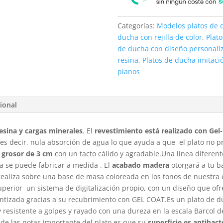
Categorías:
Modelos platos de 
ducha con rejilla de color
,
Plat
de ducha con diseño personali
resina
,
Platos de ducha imitac
planos
ional
esina y cargas minerales
. El
revestimiento está realizado con Gel
 es decir, nula absorción de agua lo que ayuda a que el plato no 
grosor de 3 cm
con un tacto cálido y agradable.Una línea diferent
a se puede fabricar a medida . El
acabado madera
otorgará a tu b
e realiza sobre una base de masa coloreada en los tonos de nuestra
superior un sistema de digitalización propio, con un diseño que ofr
antizada gracias a su recubrimiento con GEL COAT.Es un plato de 
y resistente a golpes y rayado con una dureza en la escala Barcol d
de las notas importante del plato es que su
superficie es antibac