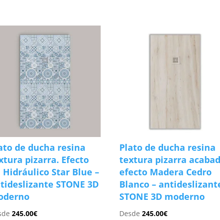
s
ato de ducha resina
Plato de ducha resina
xtura pizarra. Efecto
textura pizarra acaba
 Hidráulico Star Blue –
efecto Madera Cedro
tideslizante STONE 3D
Blanco – antideslizant
oderno
STONE 3D moderno
sde
245.00
€
Desde
245.00
€