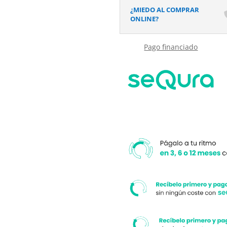
acabado
¿MIEDO AL COMPRAR
efecto
ONLINE?
Madera
Baltic
Pago financiado
-
antideslizante
STONE
3D
moderno
cantidad