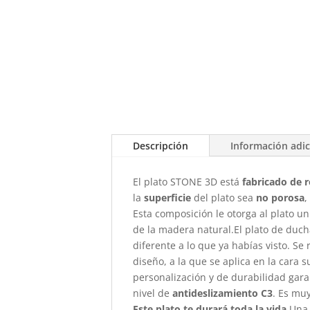
Descripción
Información adic
El plato STONE 3D está
fabricado de r
la
superficie
del plato sea
no porosa
,
Esta composición le otorga al plato un
de la madera natural.El plato de duch
diferente a lo que ya habías visto. S
diseño, a la que se aplica en la cara 
personalización y de durabilidad gar
nivel de
antideslizamiento C3
. Es mu
Este plato te durará toda la vida.
Una 