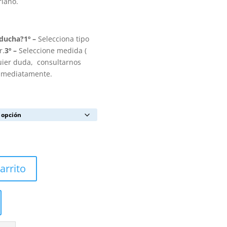
riano.
 ducha?
1º –
Selecciona tipo
r.
3º –
Seleccione medida (
uier duda, consultarnos
inmediatamente.
arrito