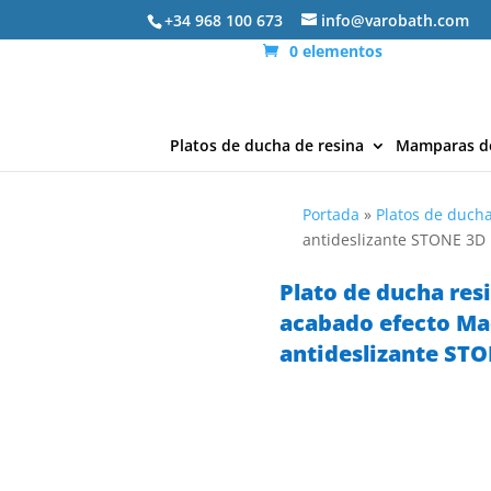
+34 968 100 673
info@varobath.com
0 elementos
Platos de ducha de resina
Mamparas d
Portada
»
Platos de ducha
antideslizante STONE 3
Plato de ducha res
acabado efecto Mad
antideslizante ST