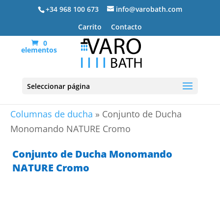
+34 968 100 673
info@varobath.com
Carrito
Contacto
0
elementos
Seleccionar página
Portada
»
Grifos de baño
»
Grifos de Ducha
»
Columnas de ducha
»
Conjunto de Ducha
Monomando NATURE Cromo
Conjunto de Ducha Monomando
NATURE Cromo