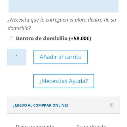
aquí
o
¿Necesita
¿Necesita que le entreguen el plato dentro de su
contactando
que
domicilio?
con
le
Dentro de domicilio
(+
58.00
€
)
nosotros.
entreguen
El
Plato
el
Añadir al carrito
precio
de
plato
será
ducha
dentro
el
efecto
de
¿Necesitas Ayuda?
reflejado
Cemento
su
en
Dera
domicilio?
el
y
¿MIEDO AL COMPRAR ONLINE?
desplegable
otros
más
colores
Pago financiado
Pago directo
cercano