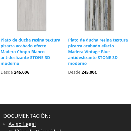
Plato de ducha resina textura
Plato de ducha resina textura
pizarra acabado efecto
pizarra acabado efecto
Madera Chopo Blanco –
Madera Vintage Blue –
antideslizante STONE 3D
antideslizante STONE 3D
moderno
moderno
Desde
245.00
€
Desde
245.00
€
DOCUMENTACIÓN:
Aviso Legal