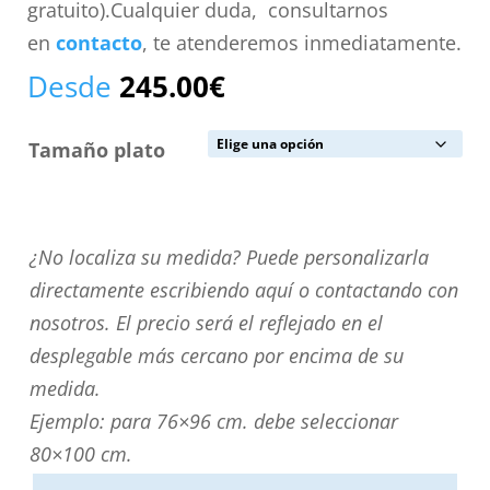
gratuito).Cualquier duda, consultarnos
en
contacto
, te atenderemos inmediatamente.
Desde
245.00
€
Tamaño plato
¿No
¿No localiza su medida? Puede personalizarla
localiza
directamente escribiendo aquí o contactando con
su
nosotros. El precio será el reflejado en el
medida?
desplegable más cercano por encima de su
Puede
medida.
personalizarla
Ejemplo: para 76×96 cm. debe seleccionar
directamente
80×100 cm.
escribiendo