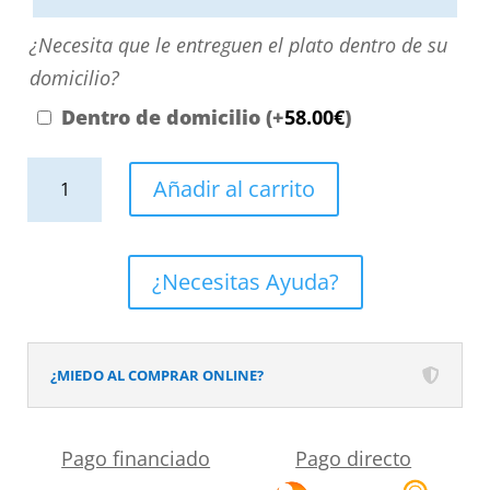
o
¿Necesita
¿Necesita que le entreguen el plato dentro de su
contactando
que
domicilio?
con
le
Dentro de domicilio
(+
58.00
€
)
nosotros.
entreguen
El
Plato
el
Añadir al carrito
precio
de
plato
será
ducha
dentro
el
efecto
de
¿Necesitas Ayuda?
reflejado
Cemento
su
en
Brown
domicilio?
el
-
¿MIEDO AL COMPRAR ONLINE?
desplegable
antideslizante
más
STONE
Pago financiado
Pago directo
cercano
3D