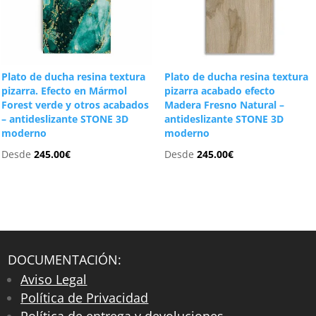
Plato de ducha resina textura
Plato de ducha resina textura
pizarra. Efecto en Mármol
pizarra acabado efecto
Forest verde y otros acabados
Madera Fresno Natural –
– antideslizante STONE 3D
antideslizante STONE 3D
moderno
moderno
Desde
245.00
€
Desde
245.00
€
DOCUMENTACIÓN:
Aviso Legal
Política de Privacidad