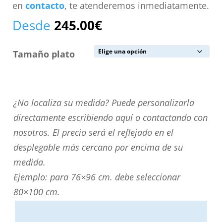
en
contacto
, te atenderemos inmediatamente.
Desde
245.00
€
Tamaño plato
¿No
¿No localiza su medida? Puede personalizarla
localiza
directamente escribiendo aquí o contactando con
su
nosotros. El precio será el reflejado en el
medida?
desplegable más cercano por encima de su
Puede
medida.
personalizarla
Ejemplo: para 76×96 cm. debe seleccionar
directamente
80×100 cm.
escribiendo
aquí