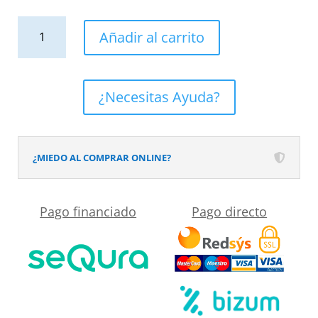
Grifo
Añadir al carrito
Monomando
de
Lavabo
¿Necesitas Ayuda?
Alto
ARMY
Negro
¿MIEDO AL COMPRAR ONLINE?
Mate
cantidad
Pago financiado
Pago directo