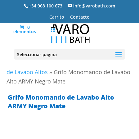
+34 968 100 673
info@varobath.com
Carrito
Contacto
0
elementos
Seleccionar página
Portada
»
Grifos de baño
»
Grifería Lavabo
»
Grifos
de Lavabo Altos
»
Grifo Monomando de Lavabo
Alto ARMY Negro Mate
Grifo Monomando de Lavabo Alto
ARMY Negro Mate