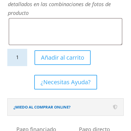
detallados en las combinaciones de fotos de
producto
Mueble
Añadir al carrito
de
baño
suspendido
¿Necesitas Ayuda?
2
cajones
CLAIRE
¿MIEDO AL COMPRAR ONLINE?
con
lavabo
Pago financiado
Pago directo