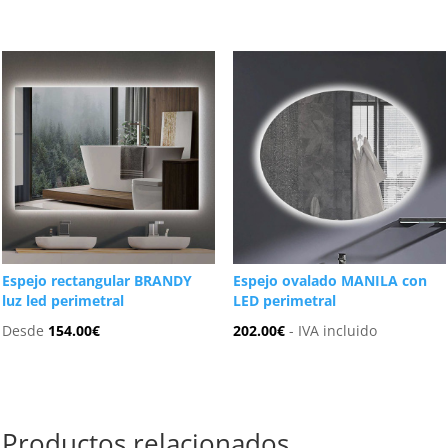
Espejo rectangular BRANDY
Espejo ovalado MANILA con
luz led perimetral
LED perimetral
Desde
154.00
€
202.00
€
- IVA incluido
Productos relacionados