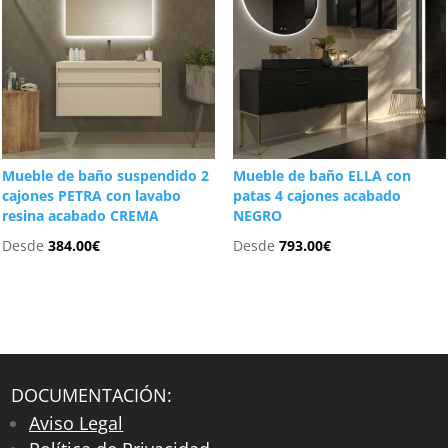
Mueble de baño suspendido 2
Mueble de baño ELLA con
cajones PETRA con lavabo
patas 4 cajones acabado
resina acabado CREMA
NEGRO
Desde
384.00
€
Desde
793.00
€
DOCUMENTACIÓN:
Aviso Legal