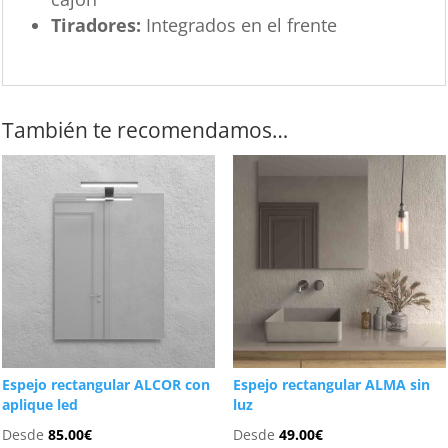
Tiradores:
Integrados en el frente
También te recomendamos…
Espejo rectangular ALCOR con
Espejo rectangular ALMA sin
aplique led
luz
Desde
85.00
€
Desde
49.00
€