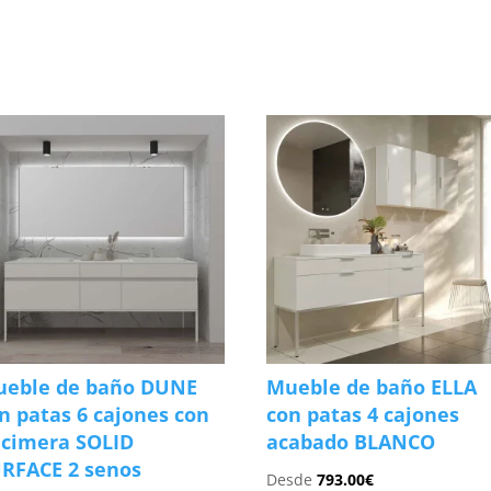
s
eble de baño DUNE
Mueble de baño ELLA
n patas 6 cajones con
con patas 4 cajones
cimera SOLID
acabado BLANCO
RFACE 2 senos
Desde
793.00
€