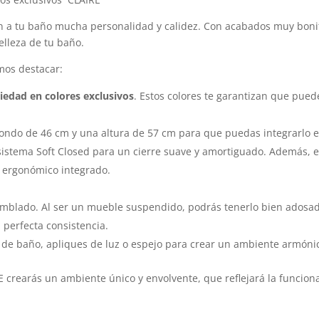
 a tu baño mucha personalidad y calidez. Con acabados muy bonit
belleza de tu baño.
mos destacar:
edad en colores exclusivos
. Estos colores te garantizan que pue
fondo de 46 cm y una altura de 57 cm para que puedas integrarlo e
sistema Soft Closed para un cierre suave y amortiguado. Además, en
r ergonómico integrado.
amblado. Al ser un mueble suspendido, podrás tenerlo bien adosad
 perfecta consistencia.
 de baño, apliques de luz o espejo para crear un ambiente armóni
 crearás un ambiente único y envolvente, que reflejará la funciona