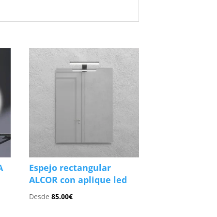
A
Espejo rectangular
ALCOR con aplique led
Desde
85.00
€