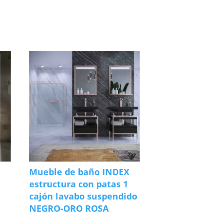
Mueble de baño INDEX
estructura con patas 1
cajón lavabo suspendido
NEGRO-ORO ROSA