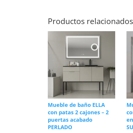
Productos relacionado
Mueble de baño ELLA
Mu
con patas 2 cajones – 2
co
puertas acabado
en
PERLADO
SU