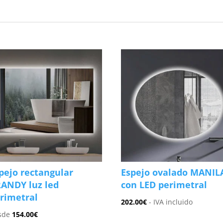
pejo rectangular
Espejo ovalado MANIL
ANDY luz led
con LED perimetral
rimetral
202.00
€
- IVA incluido
sde
154.00
€