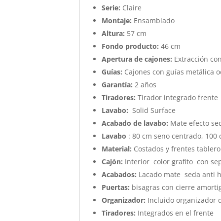
Serie:
Claire
Montaje:
Ensamblado
Altura:
57 cm
Fondo producto:
46 cm
Apertura de cajones:
Extracción co
Guías:
Cajones con guías metálica o
Garantía:
2 años
Tiradores:
Tirador integrado frente
Lavabo:
Solid Surface
Acabado de lavabo:
Mate efecto sed
Lavabo
: 80 cm seno centrado, 100
Material:
Costados y frentes tablero
Cajón:
Interior color grafito con s
Acabados:
Lacado mate seda anti h
Puertas:
bisagras con cierre amort
Organizador:
Incluido organizador 
Tiradores:
Integrados en el frente