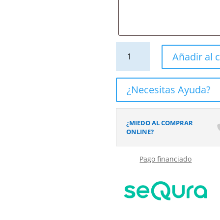
Mueble
Añadir al c
de
baño
suspendido
¿Necesitas Ayuda?
2
cajones
/
¿MIEDO AL COMPRAR
1
ONLINE?
puerta
CLAIRE
Pago financiado
con
lavabo
Solid
Surface
TURQUESA
cantidad