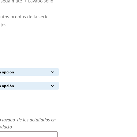
 seda mate + Lavabo solid
tos propios de la serie
jos .
o lavabo, de los detallados en
roducto