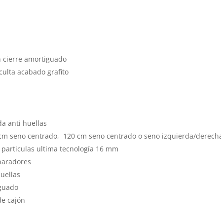
n cierre amortiguado
culta acabado grafito
a anti huellas
 cm seno centrado, 120 cm seno centrado o seno izquierda/derech
 particulas ultima tecnología 16 mm
eparadores
uellas
iguado
de cajón