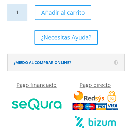
Mueble
Añadir al carrito
de
baño
suspendido
¿Necesitas Ayuda?
2
cajones
TOSCANA
¿MIEDO AL COMPRAR ONLINE?
con
lavabo
Pago financiado
Pago directo
porcelana
acabado
millerigue
TOPO
cantidad