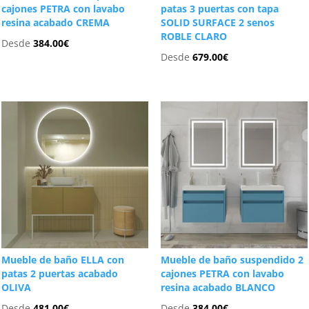
cajones PETRA con lavabo
patas 3 puertas con tapa
resina acabado CREMA
SOLID SURFACE 2 senos
ROBLE CLARO
Desde
384.00
€
Desde
679.00
€
Mueble de baño ELLA con
Mueble de baño suspendido 2
patas 2 puertas acabado
cajones PETRA con lavabo
OLIVA
resina acabado BLANCO
Desde
481.00
€
Desde
384.00
€