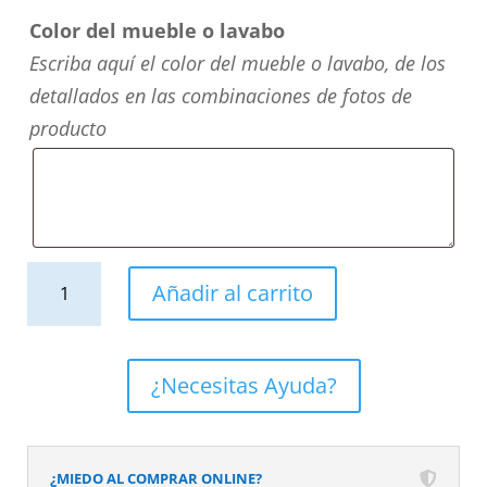
Color del mueble o lavabo
Escriba aquí el color del mueble o lavabo, de los
detallados en las combinaciones de fotos de
producto
Mueble
Añadir al carrito
de
baño
NORMA
¿Necesitas Ayuda?
suspendido
3
cajónes
¿MIEDO AL COMPRAR ONLINE?