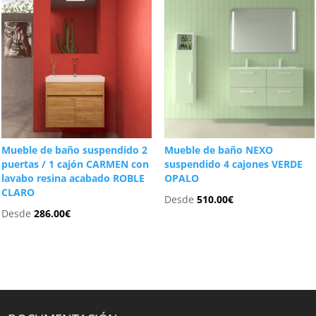
Mueble de baño suspendido 2
Mueble de baño NEXO
puertas / 1 cajón CARMEN con
suspendido 4 cajones VERDE
lavabo resina acabado ROBLE
OPALO
CLARO
Desde
510.00
€
Desde
286.00
€