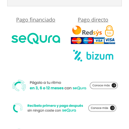
acabado
VERDE
Pago financiado
Pago directo
OLIVO
/
ROBLE
CLARO
cantidad