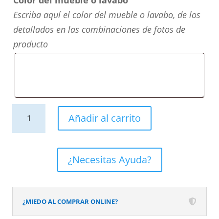
Escriba aquí el color del mueble o lavabo, de los
detallados en las combinaciones de fotos de
producto
Mueble
Añadir al carrito
de
baño
NORMA
¿Necesitas Ayuda?
suspendido
2
cajónes
¿MIEDO AL COMPRAR ONLINE?
acabado