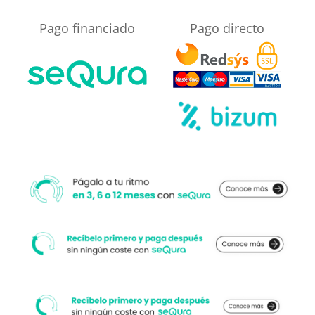
GRIS
Pago financiado
Pago directo
SEÑAL
cantidad