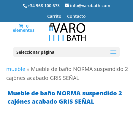
+34 968 100 673
info@varobath.com
Carrito
Contacto
0
elementos
Seleccionar página
Portada
»
Lavabos De Baño
»
lavabos de baño con
mueble
»
Mueble de baño NORMA suspendido 2
cajónes acabado GRIS SEÑAL
Mueble de baño NORMA suspendido 2
cajónes acabado GRIS SEÑAL