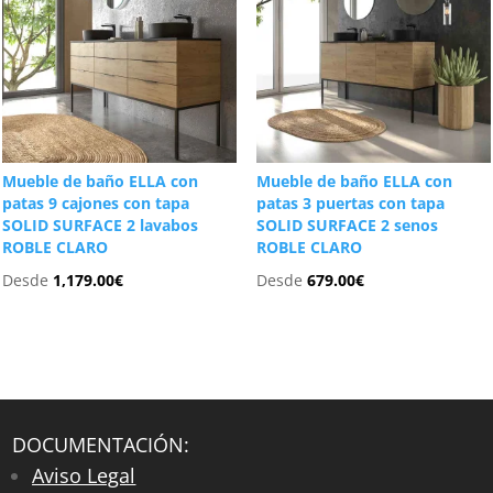
Mueble de baño ELLA con
Mueble de baño ELLA con
patas 9 cajones con tapa
patas 3 puertas con tapa
SOLID SURFACE 2 lavabos
SOLID SURFACE 2 senos
ROBLE CLARO
ROBLE CLARO
Desde
1,179.00
€
Desde
679.00
€
DOCUMENTACIÓN:
Aviso Legal