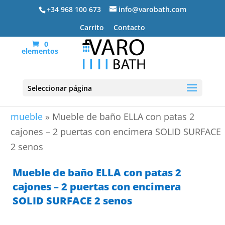
+34 968 100 673
info@varobath.com
Carrito
Contacto
0
elementos
Seleccionar página
Portada
»
Lavabos De Baño
»
lavabos de baño con
mueble
»
Mueble de baño ELLA con patas 2
cajones – 2 puertas con encimera SOLID SURFACE
2 senos
Mueble de baño ELLA con patas 2
cajones – 2 puertas con encimera
SOLID SURFACE 2 senos