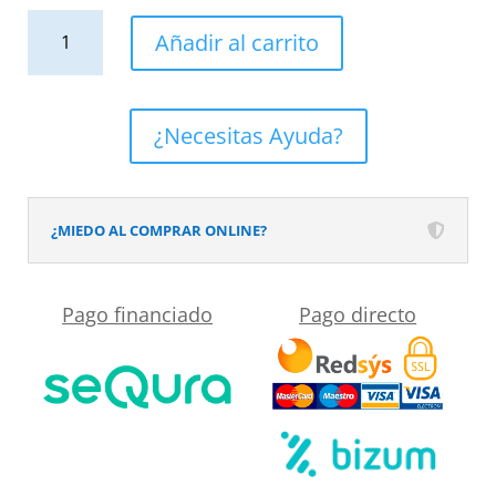
Mueble
Añadir al carrito
de
baño
ELLA
¿Necesitas Ayuda?
con
patas
2
¿MIEDO AL COMPRAR ONLINE?
cajones
-
Pago financiado
Pago directo
2
puertas
con
encimera
SOLID
SURFACE