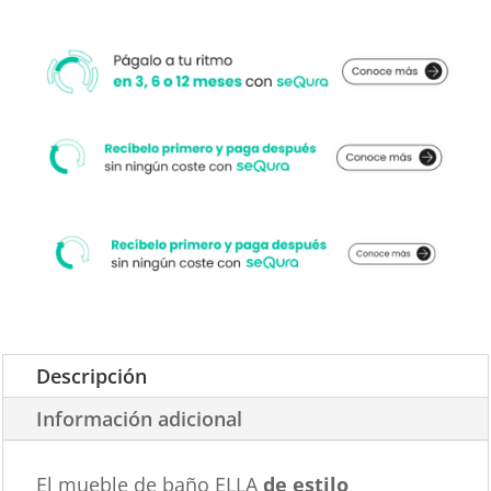
2
senos
cantidad
Descripción
Información adicional
El mueble de baño ELLA
de estilo