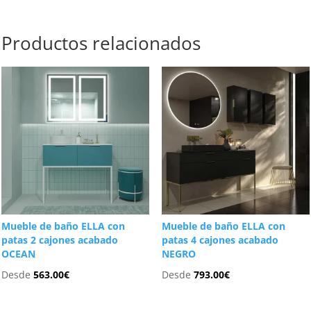
Productos relacionados
Mueble de baño ELLA con
Mueble de baño ELLA con
patas 2 cajones acabado
patas 4 cajones acabado
OCEAN
NEGRO
Desde
563.00
€
Desde
793.00
€