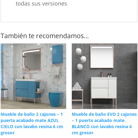
todas sus versiones
También te recomendamos…
Mueble de baño 2 cajones – 1
Mueble de baño EVO 2 cajones
puerta acabado mate AZUL
– 1 puerta acabado mate
CIELO con lavabo resina 6 cm
BLANCO con lavabo resina 6
grosor
cm grosor