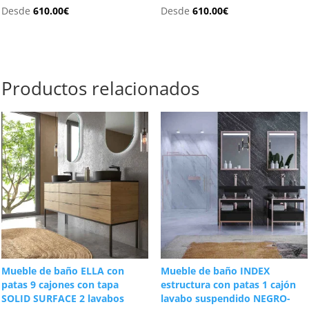
Desde
610.00
€
Desde
610.00
€
Productos relacionados
Mueble de baño ELLA con
Mueble de baño INDEX
patas 9 cajones con tapa
estructura con patas 1 cajón
SOLID SURFACE 2 lavabos
lavabo suspendido NEGRO-