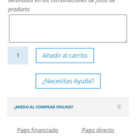
detallados en las combinaciones de fotos de
producto
Mueble
Añadir al carrito
de
baño
ANNA
¿Necesitas Ayuda?
color
a
suelo
¿MIEDO AL COMPRAR ONLINE?
3
cajones-
Pago financiado
Pago directo
1