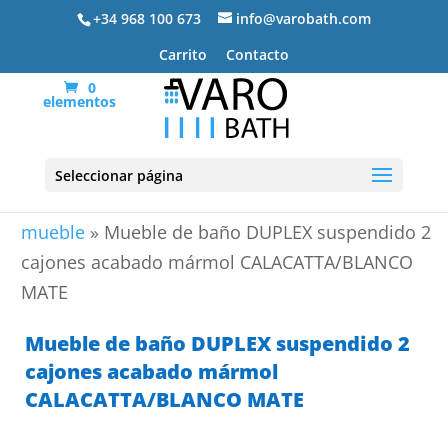
+34 968 100 673
info@varobath.com
Carrito
Contacto
0
elementos
Seleccionar página
Portada
»
Lavabos De Baño
»
lavabos de baño con
mueble
»
Mueble de baño DUPLEX suspendido 2
cajones acabado mármol CALACATTA/BLANCO
MATE
Mueble de baño DUPLEX suspendido 2
cajones acabado mármol
CALACATTA/BLANCO MATE