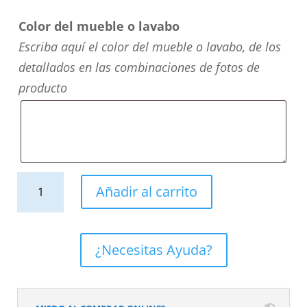
Color del mueble o lavabo
Escriba aquí el color del mueble o lavabo, de los
detallados en las combinaciones de fotos de
producto
Mueble
Añadir al carrito
de
baño
DUPLEX
¿Necesitas Ayuda?
suspendido
2
cajones