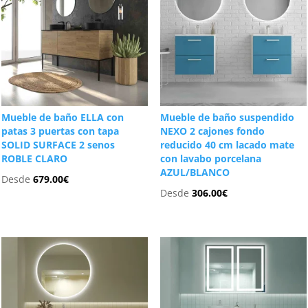
Mueble de baño ELLA con
Mueble de baño suspendido
patas 3 puertas con tapa
NEXO 2 cajones fondo
SOLID SURFACE 2 senos
reducido 40 cm lacado mate
ROBLE CLARO
con lavabo porcelana
AZUL/BLANCO
Desde
679.00
€
Desde
306.00
€