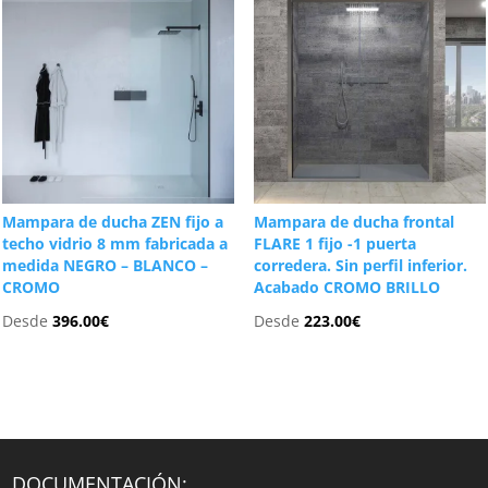
Mampara de ducha ZEN fijo a
Mampara de ducha frontal
techo vidrio 8 mm fabricada a
FLARE 1 fijo -1 puerta
medida NEGRO – BLANCO –
corredera. Sin perfil inferior.
CROMO
Acabado CROMO BRILLO
Desde
396.00
€
Desde
223.00
€
DOCUMENTACIÓN: