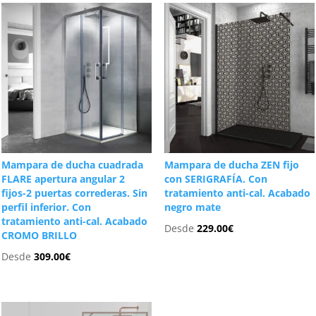
Mampara de ducha cuadrada
Mampara de ducha ZEN fijo
FLARE apertura angular 2
con SERIGRAFÍA. Con
fijos-2 puertas correderas. Sin
tratamiento anti-cal. Acabado
perfil inferior. Con
negro mate
tratamiento anti-cal. Acabado
Desde
229.00
€
CROMO BRILLO
Desde
309.00
€