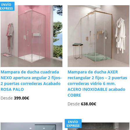
ENVÍO
EXPRESS
Mampara de ducha cuadrada
Mampara de ducha AXER
NEXO apertura angular 2 fijos-
rectangular 2 fijos – 2 puertas
2 puertas correderas Acabado
correderas vidrio 6 mm.
ROSA PALO
ACERO INOXIDABLE acabado
COBRE
Desde
399.00
€
Desde
638.00
€
ENVÍO
EXPRESS