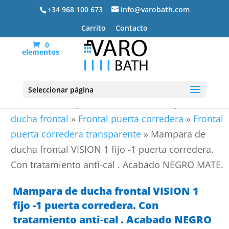
+34 968 100 673
info@varobath.com
Carrito
Contacto
0
elementos
Seleccionar página
Portada
»
Mamparas de ducha
»
Mamparas de
ducha frontal
»
Frontal puerta corredera
»
Frontal
puerta corredera transparente
»
Mampara de
ducha frontal VISION 1 fijo -1 puerta corredera.
Con tratamiento anti-cal . Acabado NEGRO MATE.
Mampara de ducha frontal VISION 1
fijo -1 puerta corredera. Con
tratamiento anti-cal . Acabado NEGRO