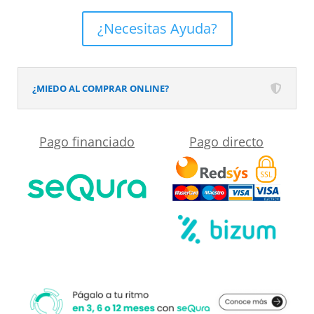
ducha
frontal
¿Necesitas Ayuda?
VISION
1
fijo
¿MIEDO AL COMPRAR ONLINE?
-1
puerta
Pago financiado
Pago directo
corredera.
Con
tratamiento
anti-
cal
.
Acabado
NEGRO