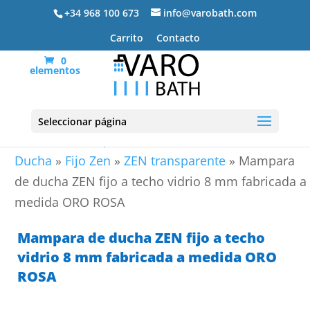
+34 968 100 673
info@varobath.com
Carrito
Contacto
0
elementos
Seleccionar página
Portada
»
Mamparas de ducha
»
Paneles de
Ducha
»
Fijo Zen
»
ZEN transparente
»
Mampara
de ducha ZEN fijo a techo vidrio 8 mm fabricada a
medida ORO ROSA
Mampara de ducha ZEN fijo a techo
vidrio 8 mm fabricada a medida ORO
ROSA