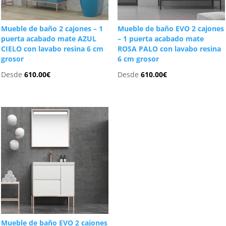
Mueble de baño 2 cajones – 1
Mueble de baño EVO 2 cajones
puerta acabado mate AZUL
– 1 puerta acabado mate
CIELO con lavabo resina 6 cm
ROSA PALO con lavabo resina
grosor
6 cm grosor
Desde
610.00
€
Desde
610.00
€
Mueble de baño EVO 2 cajones