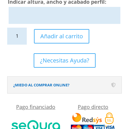
Indicar altura, ancho y acabado perfil:
Mampara
Añadir al carrito
de
ducha
ZEN
¿Necesitas Ayuda?
fijo
a
techo
¿MIEDO AL COMPRAR ONLINE?
vidrio
8
Pago financiado
Pago directo
mm
fabricada
a