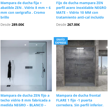
Mampara de ducha fija +
Fijo de ducha mampara ZEN
abatible ZEN . Vidrio 8 mm + 6
perfil acero inoxidable NEGRO
mm con serigrafia . Cromo
MATE – Vidrio 10 MM con
brillo
tratamiento anti-cal incluido
Desde
289.00
€
Desde
267.00
€
ENVÍO
EXPRESS
Mampara de ducha ZEN fijo a
Mampara de ducha frontal
techo vidrio 8 mm fabricada a
FLARE 1 fijo -1 puerta
medida NEGRO – BLANCO –
corredera. Sin perfil inferior.