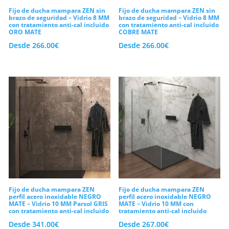
Fijo de ducha mampara ZEN sin
Fijo de ducha mampara ZEN sin
brazo de seguridad – Vidrio 8 MM
brazo de seguridad – Vidrio 8 MM
con tratamiento anti-cal incluido
con tratamiento anti-cal incluido
ORO MATE
COBRE MATE
Desde
266.00
€
Desde
266.00
€
Fijo de ducha mampara ZEN
Fijo de ducha mampara ZEN
perfil acero inoxidable NEGRO
perfil acero inoxidable NEGRO
MATE – Vidrio 10 MM Parsol GRIS
MATE – Vidrio 10 MM con
con tratamiento anti-cal incluido
tratamiento anti-cal incluido
Desde
341.00
€
Desde
267.00
€