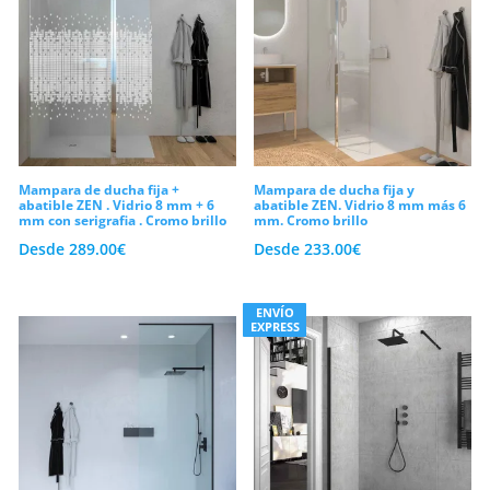
Mampara de ducha fija +
Mampara de ducha fija y
abatible ZEN . Vidrio 8 mm + 6
abatible ZEN. Vidrio 8 mm más 6
mm con serigrafia . Cromo brillo
mm. Cromo brillo
Desde
289.00
€
Desde
233.00
€
ENVÍO
EXPRESS