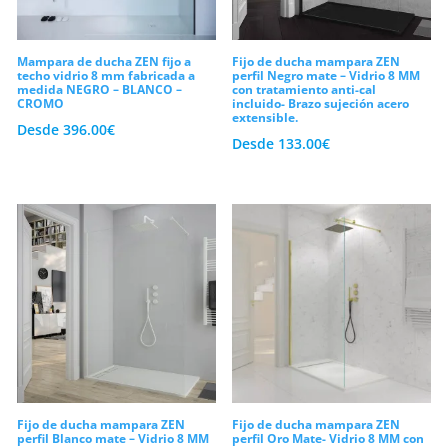
Mampara de ducha ZEN fijo a
Fijo de ducha mampara ZEN
techo vidrio 8 mm fabricada a
perfil Negro mate – Vidrio 8 MM
medida NEGRO – BLANCO –
con tratamiento anti-cal
CROMO
incluido- Brazo sujeción acero
extensible.
Desde
396.00
€
Desde
133.00
€
Fijo de ducha mampara ZEN
Fijo de ducha mampara ZEN
perfil Blanco mate – Vidrio 8 MM
perfil Oro Mate- Vidrio 8 MM con