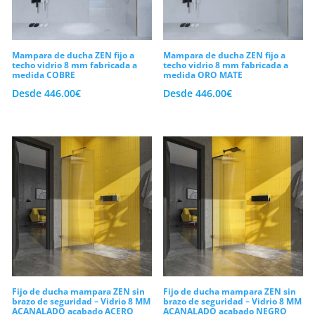
de luz, consiguiendo que todo el
ambiente se perciba más amplio y
despejado. Por otro lado, la fijación
Mampara de ducha ZEN fijo a
Mampara de ducha ZEN fijo a
techo vidrio 8 mm fabricada a
techo vidrio 8 mm fabricada a
mediante un brazo estabilizador de alta
medida COBRE
medida ORO MATE
consistencia garantiza una firmeza
Desde
446.00
€
Desde
446.00
€
estructural impecable ante el uso diario.
Sin embargo, que se trate de un formato
exento no significa que las salpicaduras
de agua vayan a invadir el resto de la
estancia. Como consecuencia de un
riguroso estudio de las dimensiones del
vidrio, la pantalla retiene la humedad en
el área de ducha con gran efectividad. Así
pues, realizarás una inversión excelente
Fijo de ducha mampara ZEN sin
Fijo de ducha mampara ZEN sin
brazo de seguridad – Vidrio 8 MM
brazo de seguridad – Vidrio 8 MM
ACANALADO acabado ACERO
ACANALADO acabado NEGRO
que mejorará de forma inmediata la