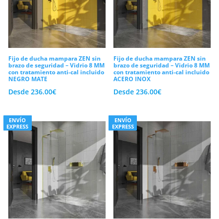
gotas de agua velozmente. En
consecuencia, evitarás la acumulación de
restos blancos calcáreos y reducirás
notablemente el esfuerzo dedicado a su
Fijo de ducha mampara ZEN sin
Fijo de ducha mampara ZEN sin
brazo de seguridad – Vidrio 8 MM
brazo de seguridad – Vidrio 8 MM
mantenimiento diario. En conclusión, te
con tratamiento anti-cal incluido
con tratamiento anti-cal incluido
NEGRO MATE
ACERO INOX
invitamos a descubrir la serenidad del
Desde
236.00
€
Desde
236.00
€
modelo
fijo zen
. Configura tu pedido a
medida hoy mismo y estrena baño al
ENVÍO
ENVÍO
mejor precio.
EXPRESS
EXPRESS