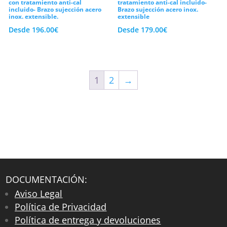
con tratamiento anti-cal
tratamiento anti-cal incluido-
incluido- Brazo sujección acero
Brazo sujección acero inox.
inox. extensible.
extensible
Desde
196.00
€
Desde
179.00
€
1
2
→
DOCUMENTACIÓN:
Aviso Legal
Política de Privacidad
Política de entrega y devoluciones