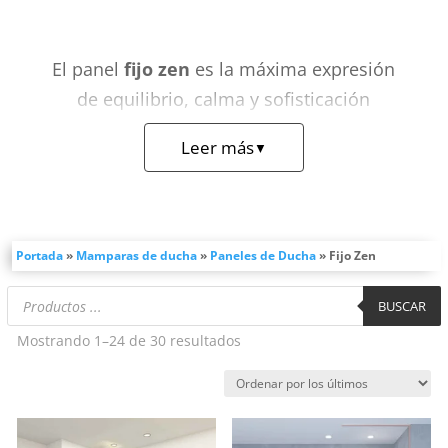
El panel
fijo zen
es la máxima expresión
de equilibrio, calma y sofisticación
japonesa adaptada a los conceptos de
Leer más
▼
ducha abiertos o
walk-in
. Por este motivo,
su diseño busca la armonía perfecta a
través de líneas limpias que transforman
el baño en un auténtico templo de
Portada
»
Mamparas de ducha
»
Paneles de Ducha
»
Fijo Zen
relajación y bienestar. En VAROBATH
Búsqueda
BUSCAR
fabricamos esta mampara fija
de
productos
completamente a medida para integrarse
Ordenado
Mostrando 1–24 de 30 resultados
de forma milimétrica en la arquitectura de
por
tu espacio de aseo. Por lo tanto, lograrás
los
una zona de aguas sumamente diáfana,
últimos