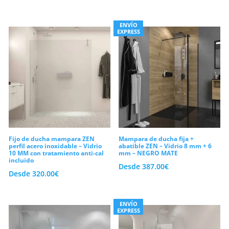
ENVÍO
EXPRESS
Fijo de ducha mampara ZEN
Mampara de ducha fija +
perfil acero inoxidable – Vidrio
abatible ZEN – Vidrio 8 mm + 6
10 MM con tratamiento anti-cal
mm – NEGRO MATE
incluido
Desde
387.00
€
Desde
320.00
€
ENVÍO
EXPRESS