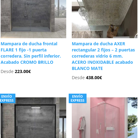
Mampara de ducha frontal
Mampara de ducha AXER
FLARE 1 fijo -1 puerta
rectangular 2 fijos – 2 puertas
corredera. Sin perfil inferior.
correderas vidrio 6 mm.
Acabado CROMO BRILLO
ACERO INOXIDABLE acabado
BLANCO MATE
Desde
223.00
€
Desde
438.00
€
ENVÍO
ENVÍO
EXPRESS
EXPRESS