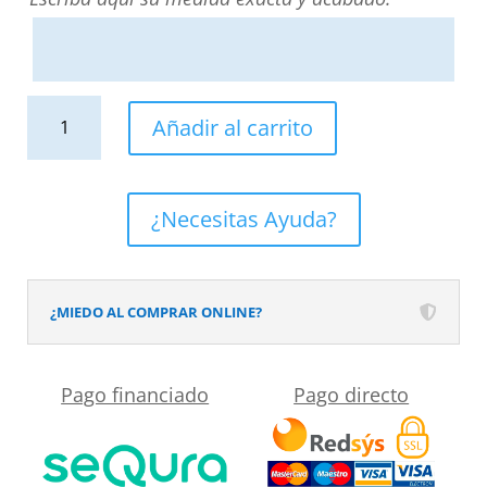
Mampara
Añadir al carrito
de
ducha
frontal
¿Necesitas Ayuda?
SILEX
2
fijos
¿MIEDO AL COMPRAR ONLINE?
-
1
Pago financiado
Pago directo
puerta
abatible
fabricada