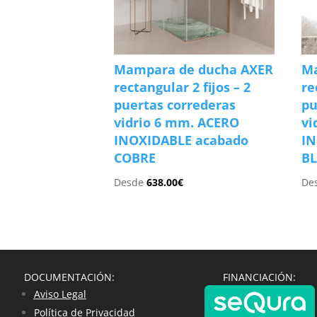
Mampara de ducha AXER
Ma
rectangular 2 fijos – 2
re
puertas correderas
pu
vidrio 6 mm. ACERO
vi
INOXIDABLE acabado
IN
COBRE
B
Desde
638.00
€
De
DOCUMENTACIÓN:
FINANCIACIÓN:
Aviso Legal
Política de Privacidad