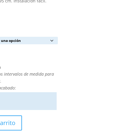
5 cm. Instalación fácil.
a
os intervalos de medida para
.
 acabado:
arrito