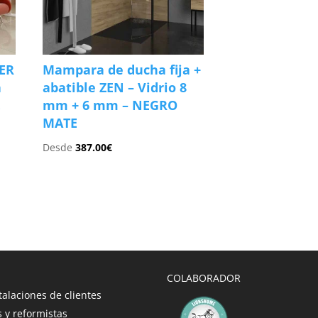
ER
Mampara de ducha fija +
a
abatible ZEN – Vidrio 8
.
mm + 6 mm – NEGRO
MATE
Desde
387.00
€
COLABORADOR
talaciones de clientes
 y reformistas