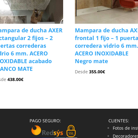
mpara de ducha AXER
Mampara de ducha AX
ctangular 2 fijos – 2
frontal 1 fijo – 1 puert
ertas correderas
corredera vidrio 6 mm
drio 6 mm. ACERO
ACERO INOXIDABLE
OXIDABLE acabado
Negro mate
LANCO MATE
Desde
355.00
€
sde
438.00
€
PAGO SEGURO:
CLIENTES:
Fotos de ins
Decoradores