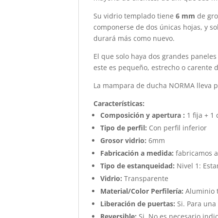
Su vidrio templado tiene
6 mm
de gro
componerse de dos únicas hojas, y s
durará más como nuevo.
El que solo haya dos grandes paneles
este es pequeño, estrecho o carente 
La mampara de ducha NORMA lleva perfi
Características
:
Composición y apertura :
1 fija + 1
Tipo de perfil:
Con perfil inferior
Grosor vidrio:
6mm
Fabricación a medida:
fabricamos a
Tipo de estanqueidad:
Nivel 1: Est
Vidrio:
Transparente
Material/Color Perfilería:
Aluminio 
Liberación de puertas:
Si. Para una
Reversible:
Si. No es necesario indic