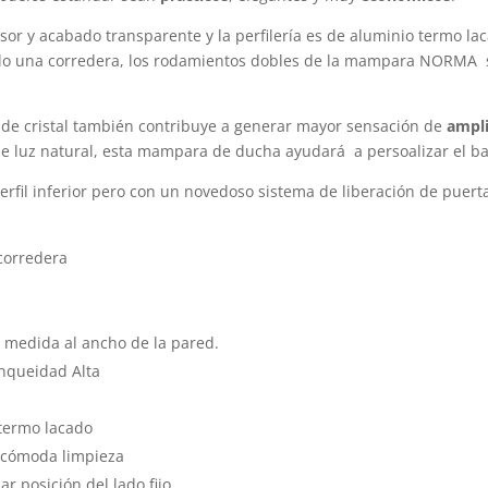
sor y acabado transparente y la perfilería es de aluminio termo laca
olo una corredera, los rodamientos dobles de la mampara NORMA 
 de cristal también contribuye a generar mayor sensación de
ampl
de luz natural, esta mampara de ducha ayudará a persoalizar el ba
l inferior pero con un novedoso sistema de liberación de puertas 
 corredera
 medida al ancho de la pared.
anqueidad Alta
termo lacado
 cómoda limpieza
ar posición del lado fijo