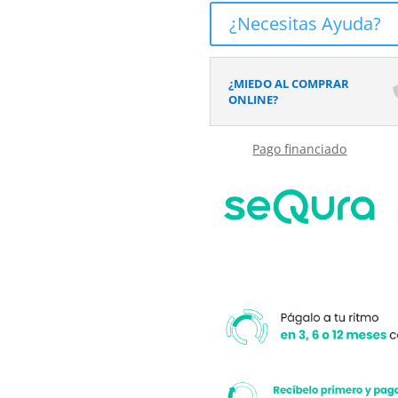
frontal
¿Necesitas Ayuda?
NORMA
1
fijo
¿MIEDO AL COMPRAR
-1
ONLINE?
puerta
corredera.
Pago financiado
Acabado
MOKA
cantidad