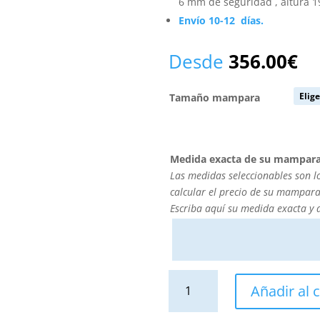
6 mm de seguridad , altura 19
Envío 10-12 días.
Desde
356.00
€
Tamaño mampara
Medida exacta de su mampar
Las medidas seleccionables son l
calcular el precio de su mampara
Escriba aquí su medida exacta y
Mampara
Añadir al c
de
ducha