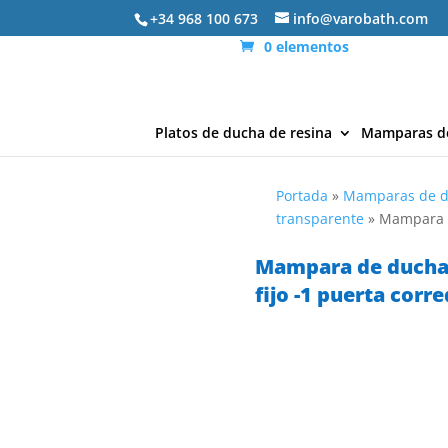
+34 968 100 673
info@varobath.com
0 elementos
Platos de ducha de resina
Mamparas d
Portada
»
Mamparas de 
transparente
»
Mampara d
Mampara de ducha
fijo -1 puerta cor