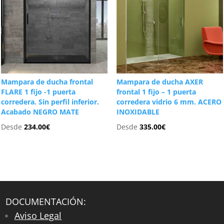
Mampara de ducha frontal
Mampara de ducha AXER
FLARE 1 fijo -1 puerta
frontal 1 fijo – 1 puerta
corredera. Sin perfil inferior.
corredera vidrio 6 mm. ACERO
Acabado NEGRO MATE
INOXIDABLE
Desde
234.00
€
Desde
335.00
€
DOCUMENTACIÓN:
Aviso Legal