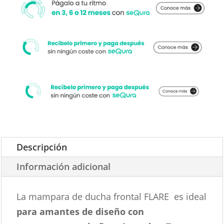
cal
.
Acabado
ORO
ROSA
cantidad
Descripción
Información adicional
La mampara de ducha frontal FLARE es ideal
para amantes de diseño con