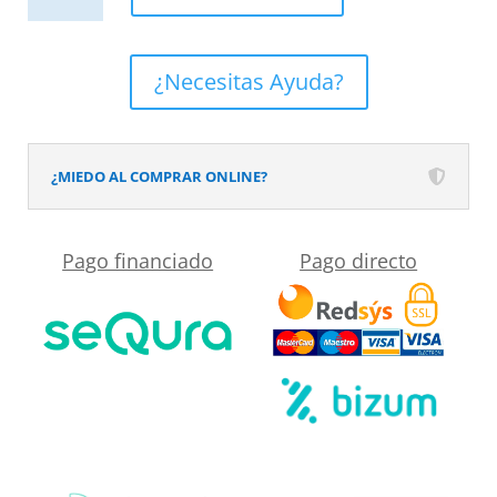
de
ducha
frontal
¿Necesitas Ayuda?
FLARE
1
fijo
¿MIEDO AL COMPRAR ONLINE?
-1
puerta
Pago financiado
Pago directo
corredera.
Sin
perfil
inferior.
Con
tratamiento
anti-