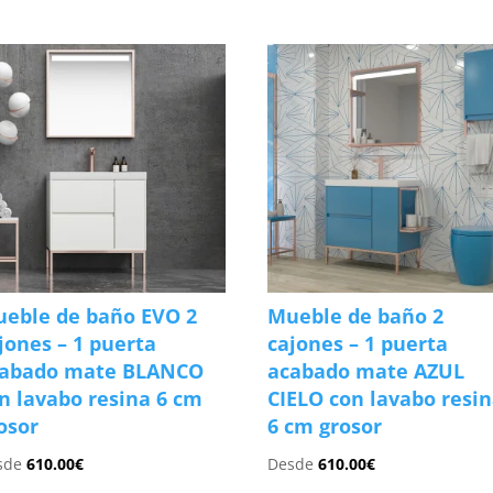
eble de baño EVO 2
Mueble de baño 2
jones – 1 puerta
cajones – 1 puerta
cabado mate BLANCO
acabado mate AZUL
n lavabo resina 6 cm
CIELO con lavabo resi
osor
6 cm grosor
sde
610.00
€
Desde
610.00
€