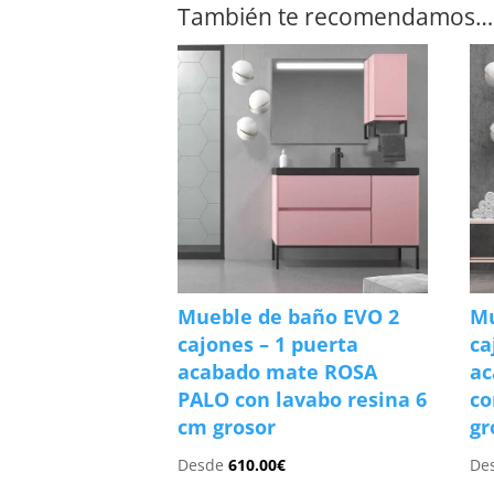
También te recomendamos…
Mueble de baño EVO 2
Mu
cajones – 1 puerta
ca
acabado mate ROSA
a
PALO con lavabo resina 6
co
cm grosor
gr
Desde
610.00
€
De