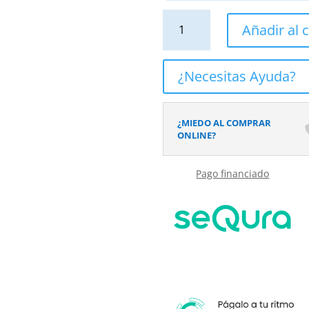
Lavabo
Añadir al c
sobre
encimera
SATET
¿Necesitas Ayuda?
Solid
Surface
Ultramar
¿MIEDO AL COMPRAR
cantidad
ONLINE?
Pago financiado