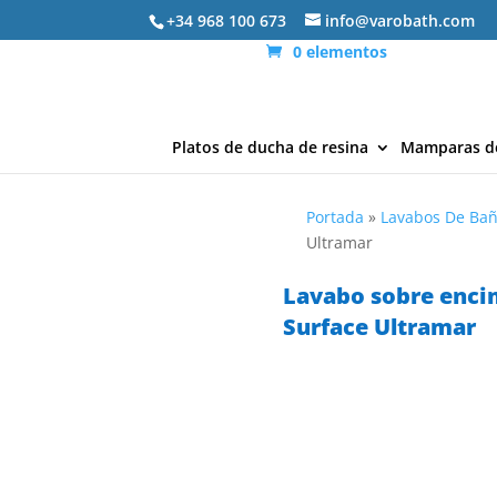
+34 968 100 673
info@varobath.com
0 elementos
Platos de ducha de resina
Mamparas d
Portada
»
Lavabos De Ba
Ultramar
Lavabo sobre enci
Surface Ultramar