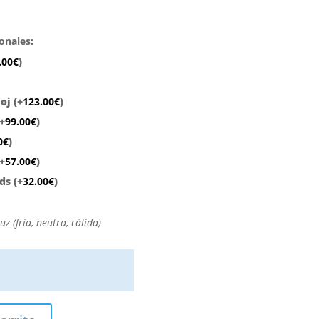
ionales:
.00
€
)
)
loj
(+
123.00
€
)
(+
99.00
€
)
0
€
)
(+
57.00
€
)
eds
(+
32.00
€
)
z (fría, neutra, cálida)