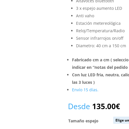
Altavoces bluetooth
3 x espejo aumento LED
Anti vaho
Estación metereológica
Reloj/Temperatura/Radio
Sensor infrarrojos on/off
Diametro: 40 cm a 150 cm
Fabricado cm a cm ( selecci
indicar en “notas del pedido
Con luz LED fria, neutra, cali
las 3 luces )
Envío 15 días.
Desde
135.00
€
Tamaño espejo