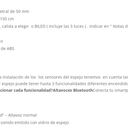
etral de 50 mm
 150 cm
, calida a elegir o BILED ( Incluye las 3 luces ) . Indicar en " Notas 
co
r de ABS
la instalación de los los sensores del espejo tenemos en cuenta l
l espejo puede tener hasta 3 funcionalidades diferentes encendido
cionar cada funcionalidad?
Altavoces Bluetooth
Conecta tu smartp
d” – Altavoz normal
 sonido emitido con vidrio de espejo