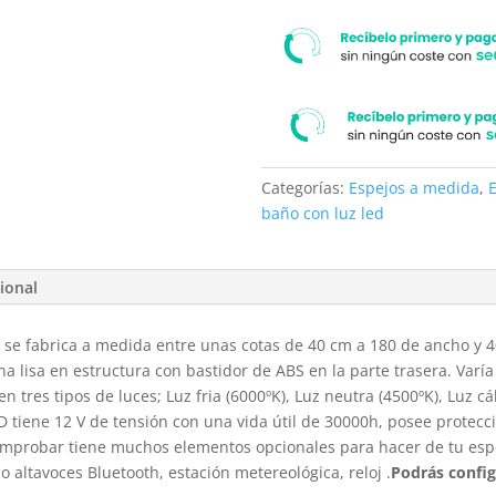
vaho.
Espejo
aumento.
Reloj
cantidad
Categorías:
Espejos a medida
,
baño con luz led
ional
A
se fabrica a medida entre unas cotas de 40 cm a 180 de ancho y 40
a lisa en estructura con bastidor de ABS en la parte trasera. Varí
n tres tipos de luces; Luz fria (6000ºK), Luz neutra (4500ºK), Luz cá
D tiene 12 V de tensión con una vida útil de 30000h, posee protecci
probar tiene muchos elementos opcionales para hacer de tu espej
 altavoces Bluetooth, estación metereológica, reloj .
Podrás config