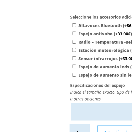
Seleccione los accesorios adic
Altavoces Bluetooth
(+
86
Espejo antivaho
(+
33.00
€
Radio – Temperatura -Re
Estación meteorológica
Sensor infrarrojos
(+
33.0
Espejo de aumento leds
Espejo de aumento sin l
Especificaciones del espejo
Indica el tamaño exacto, tipo de lu
u otras opciones.
Espejo