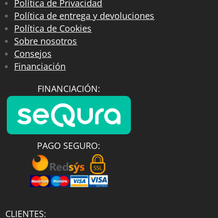
Política de Privacidad
resto de accesorios y mamparas de
Política de entrega y devoluciones
nuestro catálogo.
Política de Cookies
Sobre nosotros
Explora la colección de
grifería para
Consejos
bañera
de VAROBATH, encuentra el
Financiación
modelo idóneo para tu reforma y mejora
el confort de tu cuarto de baño.
FINANCIACIÓN:
PAGO SEGURO:
CLIENTES: