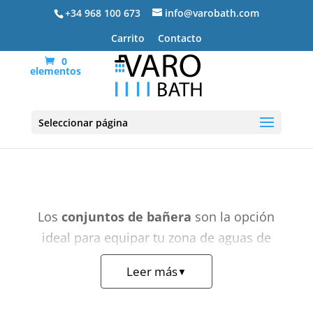
+34 968 100 673
info@varobath.com
Carrito
Contacto
0
elementos
Conjuntos de bañera
Seleccionar página
Los
conjuntos de bañera
son la opción
ideal para equipar tu zona de aguas de
forma integral. Estos kits incluyen el grifo
Leer más
▼
mezclador, el flexo flexible, el soporte de
pared y el teléfono de mano. Al adquirir el