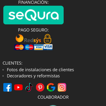
FINANCIACIÓN:
La instalación sobre la pared es muy
rápida gracias a las conexiones
excéntricas estándar de fontanería. Esto
te permite sustituir tu antiguo
PAGO SEGURO:
equipamiento sin necesidad de realizar
obras complejas en tus azulejos. Nuestros
flexos cuentan con sistemas que resisten
bien las torsiones y tirones provocados
CLIENTES:
por el uso diario.
Fotos de instalaciones de clientes
Disponemos de opciones en acabados
Decoradores y reformistas
muy demandados como el cromo
brillante tradicional o el moderno negro
mate. Ambos tratamientos superficiales
COLABORADOR
repelen eficazmente las marcas de cal y