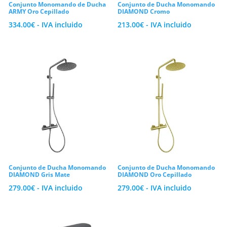
Conjunto Monomando de Ducha
Conjunto de Ducha Monomando
acabados muy versátiles como el cromo
ARMY Oro Cepillado
DIAMOND Cromo
brillante y el elegante negro mate,
334.00
€
- IVA incluido
213.00
€
- IVA incluido
perfectos para combinar con el resto de
elementos de tu baño.
Explora el catálogo de
columnas de
ducha
de VAROBATH, selecciona el
formato idóneo para tu hogar y mejora tu
bienestar diario.
Conjunto de Ducha Monomando
Conjunto de Ducha Monomando
DIAMOND Gris Mate
DIAMOND Oro Cepillado
279.00
€
- IVA incluido
279.00
€
- IVA incluido