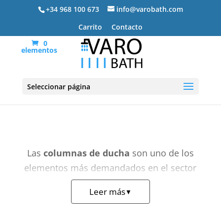
+34 968 100 673
info@varobath.com
Carrito
Contacto
0
elementos
Columnas de ducha
Seleccionar página
Las
columnas de ducha
son uno de los
elementos más demandados en el sector
del baño por su excelente equilibrio entre
Leer más
▼
estética, funcionalidad y confort. Al
instalarse sobre la pared, transforman por