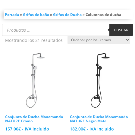
completo el aspecto de tu zona de aguas
sin necesidad de complicadas
Portada
»
Grifos de baño
»
Grifos de Ducha
»
Columnas de ducha
modificaciones estructurales. En
Búsqueda
BUSCAR
VAROBATH contamos con opciones
de
productos
robustas diseñadas para ofrecer un uso
Ordenado
Mostrando los 21 resultados
diario cómodo y duradero.
por
los
Barras extensibles y adaptabilidad
últimos
ideal para tu reforma
El punto fuerte que más destaca en este
tipo de sistemas es su gran capacidad de
adaptación a los espacios existentes.
Nuestras
columnas de ducha
cuentan
Conjunto de Ducha Monomando
Conjunto de Ducha Monomando
con una barra exterior telescópica
NATURE Cromo
NATURE Negro Mate
regulable en altura. Esta característica
157.00
€
- IVA incluido
182.00
€
- IVA incluido