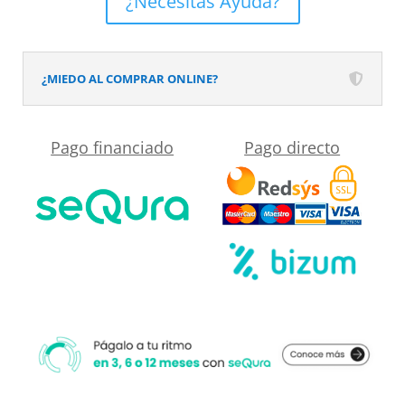
¿Necesitas Ayuda?
REXA
1
puerta
¿MIEDO AL COMPRAR ONLINE?
madera
Cembrano
Pago financiado
Pago directo
cantidad