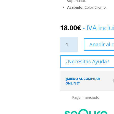
superficial.
Acabado:
Color Cromo.
18.00
€
- IVA incl
Válvula
Añadir al c
Click
Clack
Seta
¿Necesitas Ayuda?
Larga
Cromo
cantidad
¿MIEDO AL COMPRAR
ONLINE?
Pago financiado