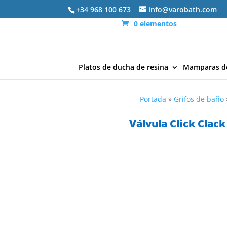
+34 968 100 673
info@varobath.com
0 elementos
Platos de ducha de resina
Mamparas d
Portada
»
Grifos de baño
Válvula Click Clac