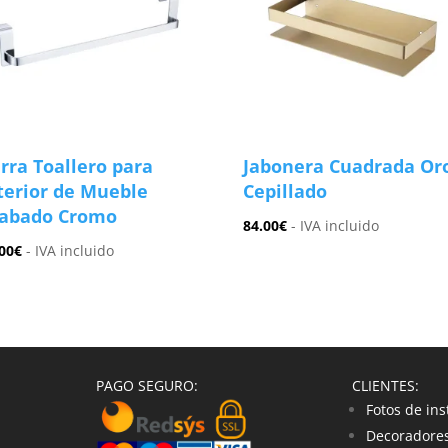
rra Toallero para
Jabonera Cuadrada Or
terior de Mueble
Cepillado
abado Cromo
84.00
€
- IVA incluido
00
€
- IVA incluido
PAGO SEGURO:
CLIENTES:
Fotos de ins
Decoradores