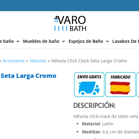
e baño
Muebles de baño
Espejos de Baño
Lavabos De 
»
Accesorios
»
Válvulas
»
Válvula Click Clack Seta Larga Cromo
k Seta Larga Cromo
DESCRIPCIÓN:
Válvula click-clack de latón se
Material:
Latón
Medidas:
6,6 cm de diámetr