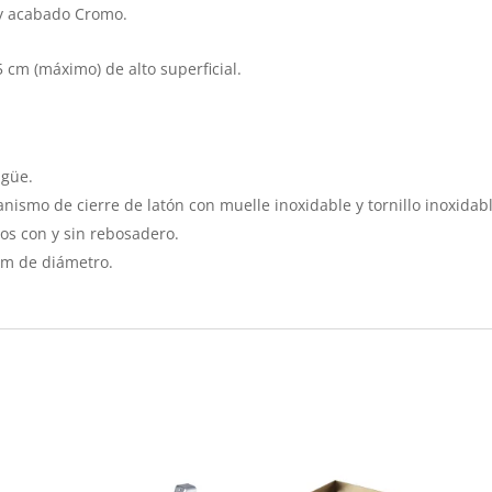
a y acabado Cromo.
 cm (máximo) de alto superficial.
agüe.
anismo de cierre de latón con muelle inoxidable y tornillo inoxidab
bos con y sin rebosadero.
 cm de diámetro.
s