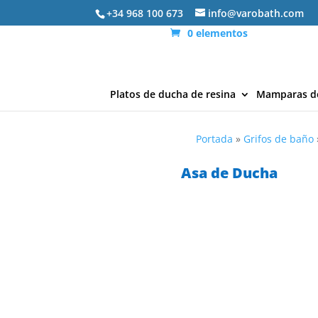
+34 968 100 673
info@varobath.com
0 elementos
Platos de ducha de resina
Mamparas d
Portada
»
Grifos de baño
Asa de Ducha