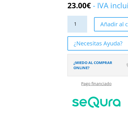
23.00
€
- IVA incl
Asa
Añadir al c
de
Ducha
cantidad
¿Necesitas Ayuda?
¿MIEDO AL COMPRAR
ONLINE?
Pago financiado