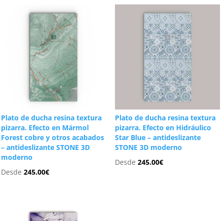
Plato de ducha resina textura
Plato de ducha resina textura
pizarra. Efecto en Mármol
pizarra. Efecto en Hidráulico
Forest cobre y otros acabados
Star Blue – antideslizante
– antideslizante STONE 3D
STONE 3D moderno
moderno
Desde
245.00
€
Desde
245.00
€