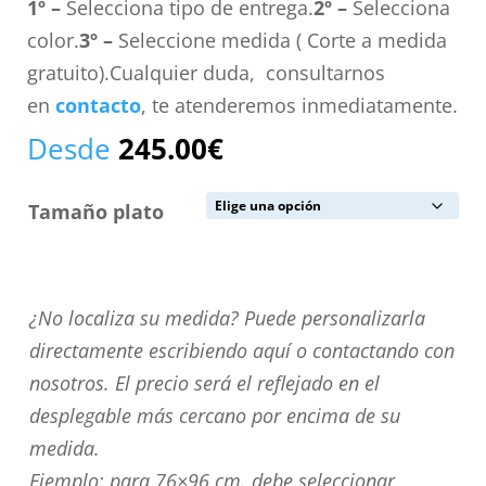
1º –
Selecciona tipo de entrega.
2º –
Selecciona
color.
3º –
Seleccione medida ( Corte a medida
gratuito).Cualquier duda, consultarnos
en
contacto
, te atenderemos inmediatamente.
Desde
245.00
€
Tamaño plato
¿No
¿No localiza su medida? Puede personalizarla
localiza
directamente escribiendo aquí o contactando con
su
nosotros. El precio será el reflejado en el
medida?
desplegable más cercano por encima de su
Puede
medida.
personalizarla
Ejemplo: para 76×96 cm. debe seleccionar