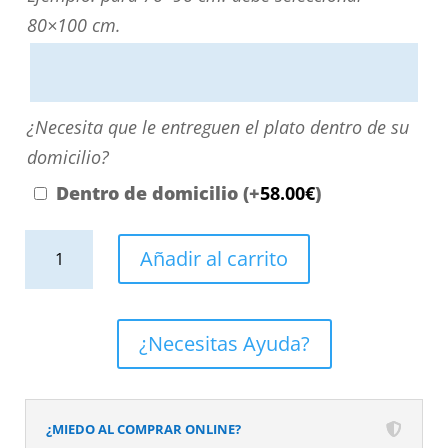
directamente
80×100 cm.
escribiendo
aquí
o
¿Necesita
¿Necesita que le entreguen el plato dentro de su
contactando
que
domicilio?
con
le
Dentro de domicilio
(+
58.00
€
)
nosotros.
entreguen
El
Plato
el
Añadir al carrito
precio
de
plato
será
ducha
dentro
el
resina
de
¿Necesitas Ayuda?
reflejado
textura
su
en
pizarra
domicilio?
el
acabado
¿MIEDO AL COMPRAR ONLINE?
desplegable